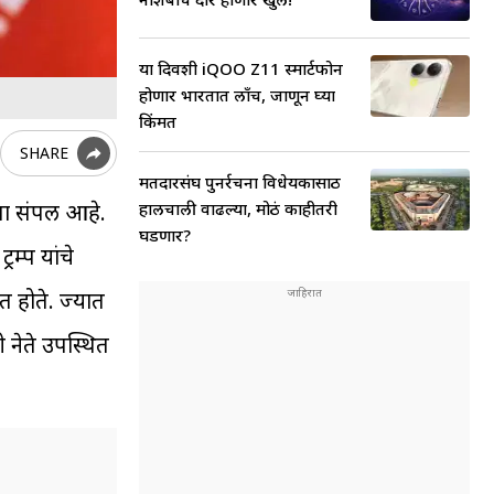
या दिवशी iQOO Z11 स्मार्टफोन
होणार भारतात लाँच, जाणून घ्या
किंमत
SHARE
मतदारसंघ पुनर्रचना विधेयकासाठी
हालचाली वाढल्या, मोठं काहीतरी
ा संपली आहे.
घडणार?
्रम्प यांचे
त होते. ज्यात
ी नेते उपस्थित