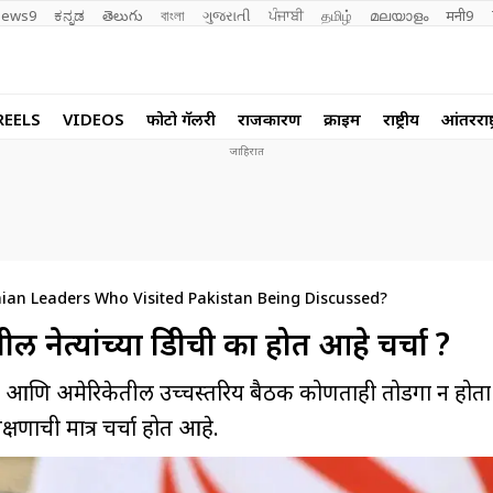
ews9
ಕನ್ನಡ
తెలుగు
বাংলা
ગુજરાતી
ਪੰਜਾਬੀ
தமிழ்
മലയാളം
मनी9
REELS
VIDEOS
फोटो गॅलरी
राजकारण
क्राईम
राष्ट्रीय
आंतरराष्ट
ian Leaders Who Visited Pakistan Being Discussed?
 नेत्यांच्या डिग्रीची का होत आहे चर्चा ?
राण आणि अमेरिकेतील उच्चस्तरिय बैठक कोणताही तोडगा न होता
िक्षणाची मात्र चर्चा होत आहे.