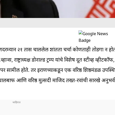
दरम्यान २१ तास चाललेली शांतता चर्चा कोणताही तोडगा न होत
ान्स, राष्ट्राध्यक्ष डोनाल्ड ट्रम्प यांचे विशेष दूत स्टीव्ह व्हीटकॉफ, ट
कूपर सामील होते. तर इराणच्याकडून एक वरिष्ठ शिष्ठमंडळ उपस्थि
र घालीबाफ आणि वरिष्ठ मुत्सदी माजिद तख्त-रवांची सारखे अनुभव