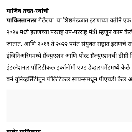
माजिद तख्त-रवांची
पाकिस्तानला
गेलेल्या या शिष्ठमंडळात इराणच्या वतीने एक
२०२४ मध्ये इराणच्या परराष्ट्र उप-परराष्ट्र मंत्री म्हणून
जातात. आणि २०१९ ते २०२२ पर्यंत संयुक्त राष्ट्रात इराणचे 
इंजिनिअरिंगमध्ये ग्रॅज्युएशन आणि पोस्ट ग्रॅज्युएशनची डीग्री म
इंटरनॅशनल पॉलिटीकल इकॉनॉमी एण्ड डेव्हलपमेंटमध्ये केले 
बर्न युनिव्हर्सिटीतून पॉलिटिकल सायन्समधून पीएचडी केली आ
बाघेर घालिबाफ