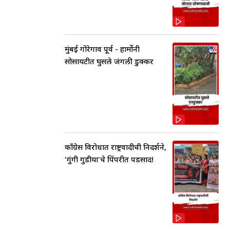
मुंबई गोरेगाव पूर्व - हार्मोनी
सोसायटीत घुसले जंगली डुक्कर
काँग्रेस विरोधात राष्ट्रवादीची निदर्शने,
'गुंगी गुडीया'चे पिंपरीत पडसाद!