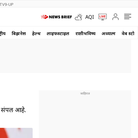
TV9-UP
AQI
्रीय
बिझनेस
हेल्थ
लाईफस्टाईल
राशीभविष्य
अध्यात्म
वेब स्टोर
 संपली आहे.