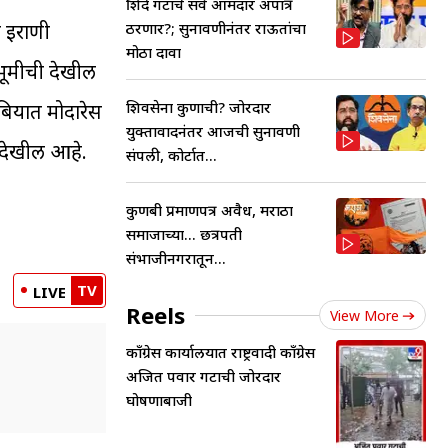
शिंदे गटाचे सर्व आमदार अपात्र
ठरणार?; सुनावणीनंतर राऊतांचा
े इराणी
मोठा दावा
्वभूमीची देखील
शिवसेना कुणाची? जोरदार
रबियात मोदारेस
युक्तावादनंतर आजची सुनावणी
ी देखील आहे.
संपली, कोर्टात...
कुणबी प्रमाणपत्र अवैध, मराठा
समाजाच्या... छत्रपती
संभाजीनगरातून...
TV
LIVE
Reels
View More
काँग्रेस कार्यालयात राष्ट्रवादी काँग्रेस
अजित पवार गटाची जोरदार
घोषणाबाजी