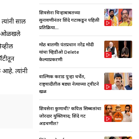
शिवसेना चिन्हाबाबतच्या
सुनावणीनंतर शिंदे गटाकडून पहिली
त्यांनी साल
प्रतिक्रिया...
ाठी ओळखले
मोठी बातमी! पंतप्रधान नरेंद्र मोदी
िव्हील
यांचा व्हिडीओ Delete
सिटीतून
केल्याप्रकरणी
आहे. त्यांनी
वाल्मिक कराड पुन्हा चर्चेत,
राष्ट्रवादीतील बड्या नेत्याच्या ट्वीटने
खळ
शिवसेना कुणाची? कपिल सिब्बलांचा
जोरदार युक्तिवाद; शिंदे गट
अडचणीत?