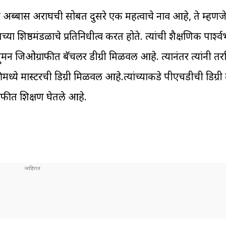
 मंत्री अब्बास अराघची सोबत दुसरे एक महत्वाचे नाव आहे, ते म्हणज
या शिष्ठमंडळाचे प्रतिनिधीत्व करत होते. त्यांची शैक्षणिक पार्श
्युमन जिओग्राफीत बॅचलर डीग्री मिळवली आहे. त्यानंतर त्यांनी त
ध्ये मास्टरची डिग्री मिळवली आहे.त्यांच्याकडे पीएचडीची डिग्र
राफीत शिक्षण घेतले आहे.