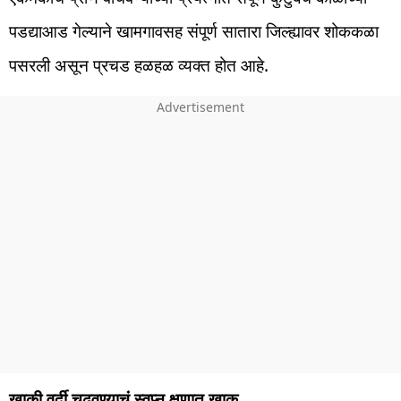
पडद्याआड गेल्याने खामगावसह संपूर्ण सातारा जिल्ह्यावर शोककळा
पसरली असून प्रचड हळहळ व्यक्त होत आहे.
खाकी वर्दी चढवण्याचं स्वप्न क्षणात खाक्