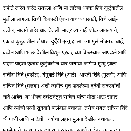
सपोर्ट तारेत करंट उतरला आणि या तारेचा धक्का शिंदे कुटुंबातील
मुलीला लागला. तिची किंकाळी ऐकून वाचवण्यासाठी, तिचे आई-
वडील, भावाने बाहेर धाव घेतली, मात्र त्यांनाही शॉक लागल्याने,
एकाच कुटुंबातील चौघांचा दुर्दैवी मृत्यू झाला. त्या मुलीसोबतच आई,
वडील आणि भाऊ देखील विद्युत प्रवाहाच्या विळख्यात सापडले आणि
पाहता पाहता एकाच कुटुंबातील चार जणांचा जागीच मृत्यू झाला.
सतीश शिंदे (वडील), गंगुबाई शिंदे (आई), आरती शिंदे (मुलगी) आणि
सचिन शिंदे (मुलगा) अशी जागीच मृत पावलेल्या दुर्दैवी सदस्यांची
नावे आहेत. या भीषण दुर्घटनेतून सचिन यांचा मोठा भाऊ सागर
आणि त्यांची पत्नी सुदैवाने बालंबाल बचावले. तसेच मयत सचिन शिंदे
ची पत्नी आणि साडेतीन वर्षाचा लहान मुलगा देखील बचावला.
एकमेकांचे प्राण वाचवण्याच्या प्रयत्नात संपूर्ण कुटुंबच काळाच्या