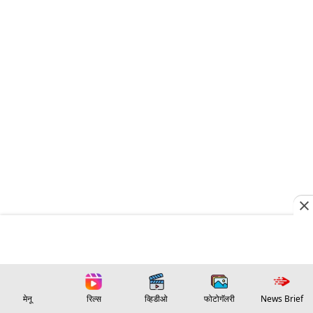
मेनू
रिल्स
व्हिडीओ
फोटोगॅलरी
News Brief