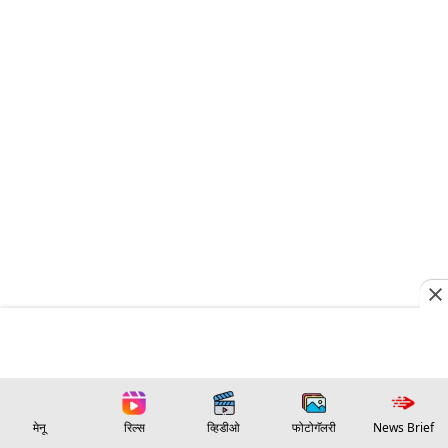
मेनू
रिल्स
व्हिडीओ
फोटोगॅलरी
News Brief