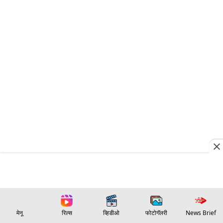
मेनू
रिल्स
व्हिडीओ
फोटोगॅलरी
News Brief