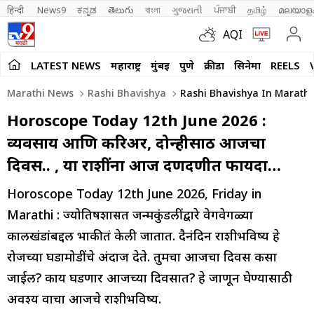
हिन्दी 
News9
ಕನ್ನಡ
తెలుగు
বাংলা
ગુજરાતી
ਪੰਜਾਬੀ
தமிழ்
മലയാള
AQI
LATEST NEWS
महाराष्ट्र
मुंबई
पुणे
क्रीडा
सिनेमा
REELS
Marathi News
Rashi Bhavishya
Rashi Bhavishya In Marathi 
Horoscope Today 12th June 2026 :
व्यवसाय आणि करिअर, दोन्हीसाठी आजचा
दिवस.. , या राशींना आज दणदणीत फायदा…
Horoscope Today 12th June 2026, Friday in
Marathi : ज्योतिषशास्त्रात जन्मकुंडलींद्वारे वेगवेगळ्या
कालखंडांबद्दल भाकीतं केली जातात. दैनंदिन राशीभविष्य हे
रोजच्या घडामोडींचे अंदाज देते. तुमचा आजचा दिवस कसा
जाईल? काय घडणार आजच्या दिवसात? हे जाणून घेण्यासाठी
अवश्य वाचा आजचे राशीभविष्य.