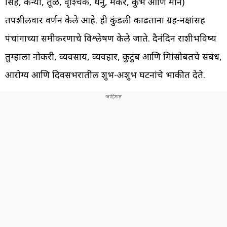
सिंह, कन्या, तूळ, वृश्चिक, धनु, मकर, कुंभ आणि मीन)
तपशीलवार वर्णन केले आहे. ही कुंडली काढताना ग्रह-नक्षत्रांसह
पंचांगाच्या समीकरणाचे विश्लेषण केले जाते. दैनंदिन राशीभविष्य
तुम्हाला नोकरी, व्यवसाय, व्यवहार, कुटुंब आणि मित्रांसोबतचे संबंध,
आरोग्य आणि दिवसभरातील शुभ-अशुभ घटनांचे भाकीत देते.