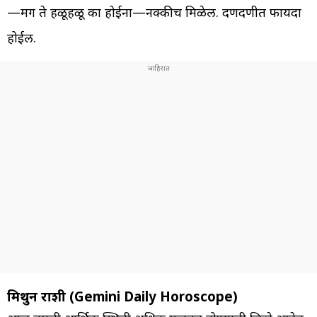
—मग ते हळूहळू का होईना—नक्कीच मिळेल. दणदणीत फायदा
होईल.
मिथुन राशी (Gemini Daily Horoscope)