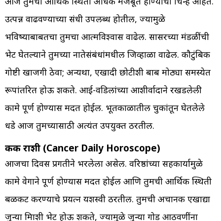
आज तुमची आर्थिक स्थिती अधिक मजबूत होण्याची चिन्हे आहेत.
उत्पन्न वाढवण्याच्या संधी उपलब्ध होतील, ज्यामुळे
भविष्याबाबतचा तुमचा आत्मविश्वास वाढेल. सासरच्या मंडळींची
भेट घेतल्याने तुमच्या नातेसंबंधांमधील जिव्हाळा वाढेल. कौटुंबिक
गोष्टी खाजगी ठेवा; अन्यथा, एखादी छोटीशी बाब मोठ्या समस्येत
रूपांतरित होऊ शकते. आई-वडिलांच्या आशीर्वादाने रखडलेली
कामे पूर्ण होण्यास मदत होईल. भूतकाळातील चुकांतून घेतलेले
धडे आज तुमच्यासाठी अत्यंत उपयुक्त ठरतील.
कर्क राशी (Cancer Daily Horoscope)
आजचा दिवस प्रगतीने भरलेला असेल. वरिष्ठांच्या सहकार्यामुळे
कामे वेगाने पूर्ण होण्यास मदत होईल आणि तुमची आर्थिक स्थिती
बळकट करण्याचे प्रयत्न यशस्वी ठरतील. तुमची अचानक एखाद्या
जुन्या मित्राशी भेट होऊ शकते, ज्यामुळे जुन्या गोड आठवणींना