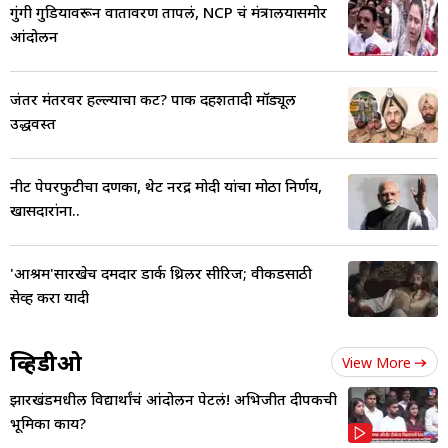
गुंगी गुडियावरून वातावरण तापलं, NCP चं मंत्रालयासमोर
आंदोलन
जंतर मंतरवर हल्ल्याचा कट? पाक दहशतादी मॉड्यूल
उद्धवस्त
नीट पेपरफुटीचा दणका, थेट नरेंद्र मोदी यांचा मोठा निर्णय,
खासदारांना..
'आश्रम'सारखेच दमदार डार्क थ्रिलर सीरिज; वीकेंडसाठी
सेव्ह करा यादी
व्हिडीओ
View More
झारखंडमधील विद्यार्थांचं आंदोलन पेटलं! अभिजीत दीपकेंची
भूमिका काय?