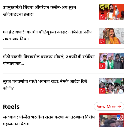
उपमुख्यमंत्री शिंदेंचा ऑपरेशन क्लीन-अप सुरू!
खांदेपालटचा इशारा
मन हेलावणारी बातमी! बॉलिवूडचा दमदार अभिनेता प्रदीप
रावत यांचं निधन
मोठी बातमी! त्रिषावरील वक्तव्य भोवलं; उधयनिधी स्टॉलिन
यांच्याबाबत...
सुरज चव्हाणांचा गांधी भवनात राडा; नेमके आदेश दिले
कोणी?
Reels
View More
जळगाव : पोलीस भरतीचा सराव करणाऱ्या तरुणांचा गिरीश
महाजनांना घेराव