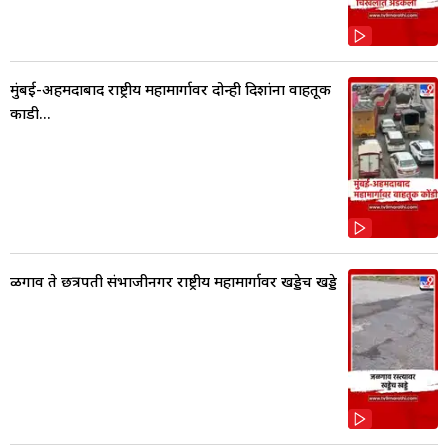
मुंबई-अहमदाबाद राष्ट्रीय महामार्गावर दोन्ही दिशांना वाहतूक
कोंडी...
ळगाव ते छत्रपती संभाजीनगर राष्ट्रीय महामार्गावर खड्डेच खड्डे