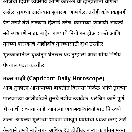
आजचा दिवस व्यवसाय आणि करिअर या दोन्हीसाठी चांगला
असेल. तुमच्या आरोग्यात सुधारणा जाणवेल, तरीही कोणाकडूनही
पैसे उसने घेणे टाळणेच हिताचे ठरेल. कामाच्या ठिकाणी आपली
मते स्पष्टपणे मांडा. बाहेर जाण्याचे नियोजन होऊ शकते आणि
तुमच्या पालकांचे आशीर्वाद तुमच्यासाठी शुभ ठरतील.
भूतकाळातील चुकांतून घेतलेले धडे तुम्हाला आज योग्य निर्णय
घेण्यास मदत करतील.
मकर राशी (Capricorn Daily Horoscope)
आज तुम्हाला आरोग्याच्या बाबतीत दिलासा मिळेल आणि तुमच्या
पालकांच्या आशीर्वादाने तुमचे नशीब उजळेल. प्रलंबित कामे पूर्ण
होण्याची शक्यता आहे. आपल्या जबाबदाऱ्यांकडे पाठ फिरवणे
टाळा. आपल्या मुलांच्या भावना समजून घेण्याचा प्रयत्न करा; असे
केल्याने तुमचे नातेसंबंध अधिक दृढ होतील. जुन्या कर्जातून मुक्त