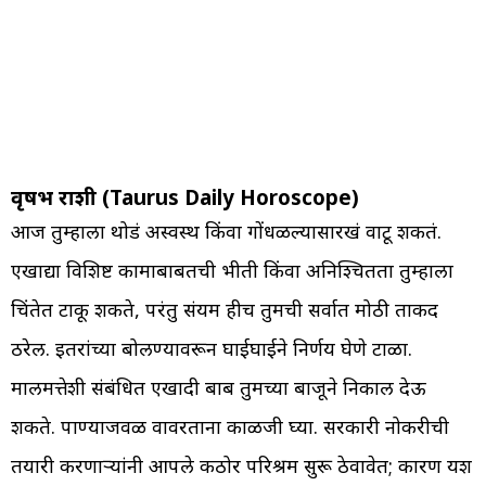
वृषभ राशी (Taurus Daily Horoscope)
आज तुम्हाला थोडं अस्वस्थ किंवा गोंधळल्यासारखं वाटू शकतं.
एखाद्या विशिष्ट कामाबाबतची भीती किंवा अनिश्चितता तुम्हाला
चिंतेत टाकू शकते, परंतु संयम हीच तुमची सर्वात मोठी ताकद
ठरेल. इतरांच्या बोलण्यावरून घाईघाईने निर्णय घेणे टाळा.
मालमत्तेशी संबंधित एखादी बाब तुमच्या बाजूने निकाल देऊ
शकते. पाण्याजवळ वावरताना काळजी घ्या. सरकारी नोकरीची
तयारी करणाऱ्यांनी आपले कठोर परिश्रम सुरू ठेवावेत; कारण यश