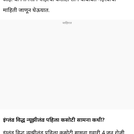
माहिती जाणून घेऊयात.
इंग्लंड विरुद्ध न्यूझीलंड पहिला कसोटी सामना कधी?
इंग्लंड विरुद्ध न्यूझीलंड पहिला कसोटी सामना गुरुवारी 4 जून रोजी