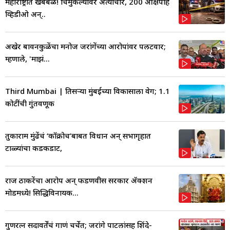
महाराष्ट्रात खबबळ! चिमुकल्यांवर अत्याचार, 200 आक्षेपार्ह
व्हिडीओ अन्..
अखेर बावनकुळेंचा मनोज जरांगेंच्या आरोपांवर पलटवार;
म्हणाले, 'माझं...
Third Mumbai | तिसऱ्या मुंबईच्या विकासाला वेग; 1.1
कोटींची गुंतवणूक
तुकाराम मुंढेंचं ‘कॉक्रोच’बाबत विधान अन् सभागृहात
टाळ्यांचा कडकडाट,
राज ठाकरेंचा आरोप अन् फडणवीस सरकार ॲक्शन
मोडमध्ये! सिद्धिविनायक...
गुणरत्न सदावर्तेंचं गाणं चर्चेत; जरांगे पाटलांसह शिंदे-