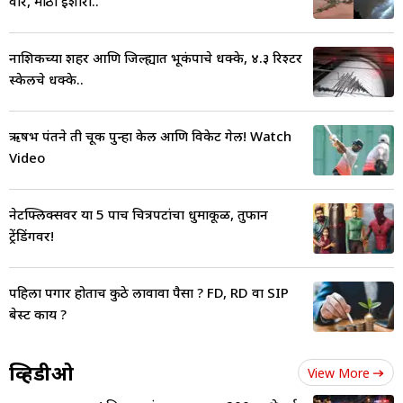
वारे, मोठा इशारा..
नाशिकच्या शहर आणि जिल्ह्यात भूकंपाचे धक्के, ४.३ रिश्टर
स्केलचे धक्के..
ऋषभ पंतने ती चूक पुन्हा केली आणि विकेट गेली! Watch
Video
नेटफ्लिक्सवर या 5 पाच चित्रपटांचा धुमाकूळ, तुफान
ट्रेंडिंगवर!
पहिला पगार होताच कुठे लावावा पैसा ? FD, RD वा SIP
बेस्ट काय ?
व्हिडीओ
View More