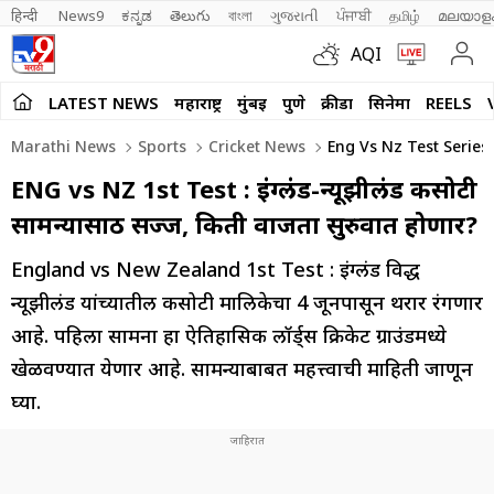
हिन्दी 
News9
ಕನ್ನಡ
తెలుగు
বাংলা
ગુજરાતી
ਪੰਜਾਬੀ
தமிழ்
മലയാള
AQI
LATEST NEWS
महाराष्ट्र
मुंबई
पुणे
क्रीडा
सिनेमा
REELS
Marathi News
Sports
Cricket News
Eng Vs Nz Test Series
ENG vs NZ 1st Test : इंग्लंड-न्यूझीलंड कसोटी
सामन्यासाठी सज्ज, किती वाजता सुरुवात होणार?
England vs New Zealand 1st Test : इंग्लंड विरुद्ध
न्यूझीलंड यांच्यातील कसोटी मालिकेचा 4 जूनपासून थरार रंगणार
आहे. पहिला सामना हा ऐतिहासिक लॉर्ड्स क्रिकेट ग्राउंडमध्ये
खेळवण्यात येणार आहे. सामन्याबाबत महत्त्वाची माहिती जाणून
घ्या.