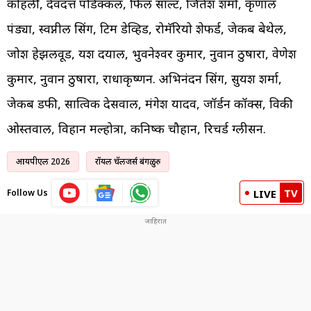
कोहली, देवदत्त पडिक्कल, फिल सॉल्ट, जितेश शर्मा, कृणाल
पंड्या, स्वप्नील सिंग, टिम डेव्हिड, रोमॅरियो शेफर्ड, जेकब बेथेल,
जोश हेझलवूड, यश दयाल, भुवनेश्वर कुमार, नुवान ठुषारा, वेणेश
कुमार, नुवान ठुषारा, राधाकृष्णन. अभिनंदन सिंग, सुयश शर्मा,
जेकब डफी, सात्विक देसवाल, मंगेश यादव, जॉर्डन कॉक्स, विकी
ओस्तवाल, विहान मल्होत्रा, कनिष्क चौहान, रिचर्ड ग्लीसन.
आयपीएल 2026
रॉयल चॅलेंजर्स बंगळुरु
TV
Follow Us
LIVE