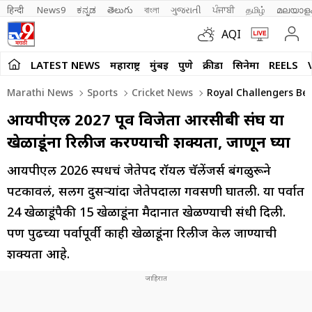
हिन्दी 
News9
ಕನ್ನಡ
తెలుగు
বাংলা
ગુજરાતી
ਪੰਜਾਬੀ
தமிழ்
മലയാള
AQI
LATEST NEWS
महाराष्ट्र
मुंबई
पुणे
क्रीडा
सिनेमा
REELS
Marathi News
Sports
Cricket News
Royal Challengers Ben
आयपीएल 2027 पूर्वी विजेता आरसीबी संघ या
खेळाडूंना रिलीज करण्याची शक्यता, जाणून घ्या
आयपीएल 2026 स्पर्धेचं जेतेपद रॉयल चॅलेंजर्स बंगळुरूने
पटकावलं, सलग दुसऱ्यांदा जेतेपदाला गवसणी घातली. या पर्वात
24 खेळाडूंपैकी 15 खेळाडूंना मैदानात खेळण्याची संधी दिली.
पण पुढच्या पर्वापूर्वी काही खेळाडूंना रिलीज केल जाण्याची
शक्यता आहे.