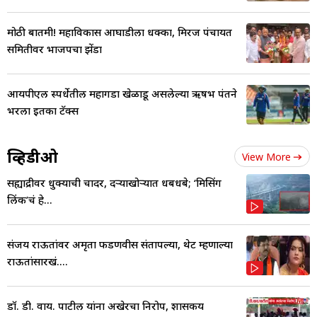
मोठी बातमी! महाविकास आघाडीला धक्का, मिरज पंचायत
समितीवर भाजपचा झेंडा
आयपीएल स्पर्धेतील महागडा खेळाडू असलेल्या ऋषभ पंतने
भरला इतका टॅक्स
व्हिडीओ
View More
सह्याद्रीवर धुक्याची चादर, दऱ्याखोऱ्यात धबधबे; ‘मिसिंग
लिंक’चं हे...
संजय राऊतांवर अमृता फडणवीस संतापल्या, थेट म्हणाल्या
राऊतांसारखं....
डॉ. डी. वाय. पाटील यांना अखेरचा निरोप, शासकीय