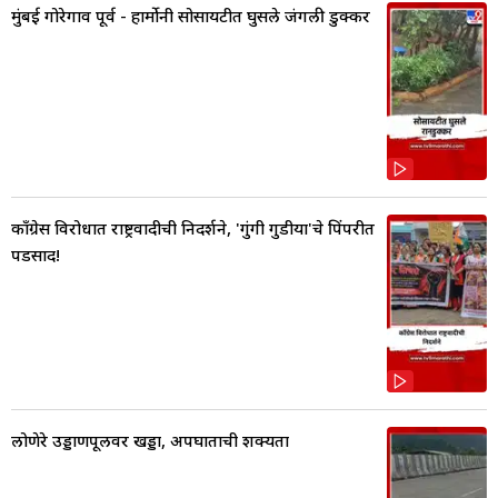
मुंबई गोरेगाव पूर्व - हार्मोनी सोसायटीत घुसले जंगली डुक्कर
काँग्रेस विरोधात राष्ट्रवादीची निदर्शने, 'गुंगी गुडीया'चे पिंपरीत
पडसाद!
लोणेरे उड्डाणपूलवर खड्डा, अपघाताची शक्यता