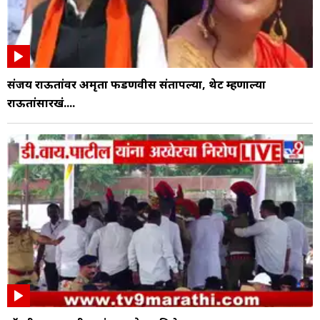
संजय राऊतांवर अमृता फडणवीस संतापल्या, थेट म्हणाल्या
राऊतांसारखं....