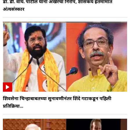
डॉ. डी. वाय. पाटील यांना अखेरचा निरोप, शासकीय इतमामात
अंत्यसंस्कार
शिवसेना चिन्हाबाबतच्या सुनावणीनंतर शिंदे गटाकडून पहिली
प्रतिक्रिया...