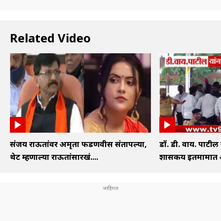
Related Video
संजय राऊतांवर अमृता फडणवीस संतापल्या,
डॉ. डी. वाय. पाटील
थेट म्हणाल्या राऊतांसारखं....
शासकीय इतमामात अं