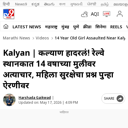
हिन्दी 
News9
ಕನ್ನಡ
తెలుగు
বাংলা
ગુજરાતી
ਪੰਜਾਬੀ
தமிழ்
മലയാള
AQI
LATEST NEWS
महाराष्ट्र
मुंबई
पुणे
क्रीडा
सिनेमा
REELS
Marathi News
Videos
14 Year Old Girl Assaulted Near Kalya
Kalyan | कल्याण हादरलं! रेल्वे
स्थानकात 14 वर्षांच्या मुलीवर
अत्याचार, महिला सुरक्षेचा प्रश्न पुन्हा
ऐरणीवर
Harshada Gaikwad
|
SHARE
Updated on:
May 17, 2026 | 4:09 PM