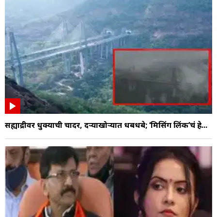
सह्याद्रीवर धुक्याची चादर, दऱ्याखोऱ्यात धबधबे; ‘मिसिंग लिंक’चं हे...