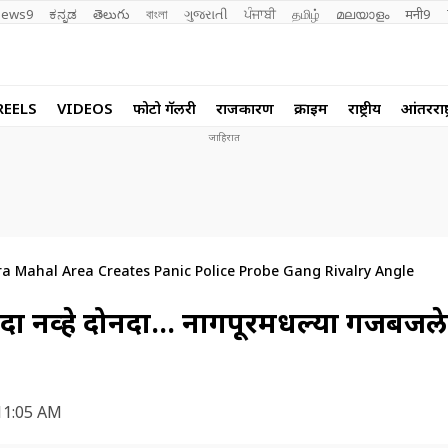
ews9
ಕನ್ನಡ
తెలుగు
বাংলা
ગુજરાતી
ਪੰਜਾਬੀ
தமிழ்
മലയാളം
मनी9
REELS
VIDEOS
फोटो गॅलरी
राजकारण
क्राईम
राष्ट्रीय
आंतरराष्ट
ra Mahal Area Creates Panic Police Probe Gang Rivalry Angle
नव्हे दोनदा… नागपूरमधल्या गजबजले
11:05 AM