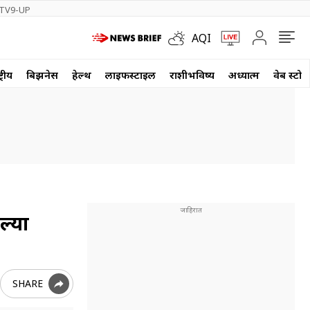
TV9-UP
AQI
्रीय
बिझनेस
हेल्थ
लाईफस्टाईल
राशीभविष्य
अध्यात्म
वेब स्टोर
ल्या
SHARE