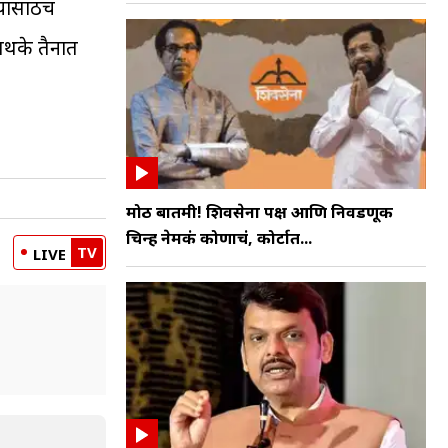
यासाठीच
पथके तैनात
मोठी बातमी! शिवसेना पक्ष आणि निवडणूक
चिन्ह नेमकं कोणाचं, कोर्टात...
TV
LIVE