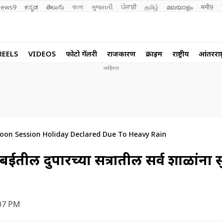
ews9
ಕನ್ನಡ
తెలుగు
বাংলা
ગુજરાતી
ਪੰਜਾਬੀ
தமிழ்
മലയാളം
मनी9
REELS
VIDEOS
फोटो गॅलरी
राजकारण
क्राईम
राष्ट्रीय
आंतरराष्ट
oon Session Holiday Declared Due To Heavy Rain
बईतील दुपारच्या सत्रातील सर्व शाळांना सुट
:07 PM