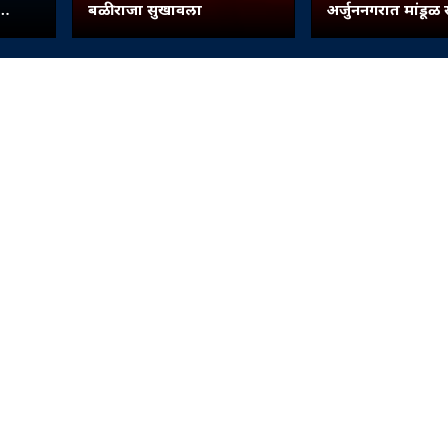
बळीराजा सुखावला
अर्जुननगरात मांडूळ
जीवदान