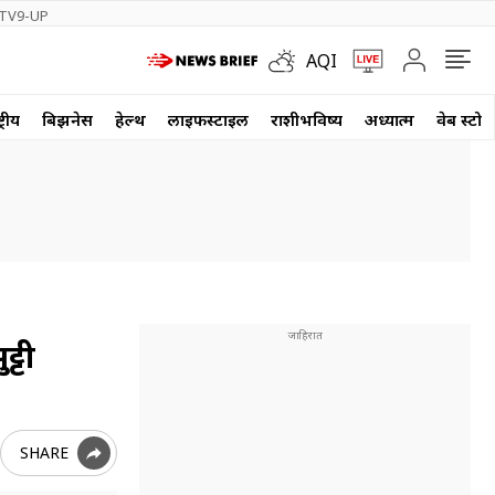
TV9-UP
AQI
्रीय
बिझनेस
हेल्थ
लाईफस्टाईल
राशीभविष्य
अध्यात्म
वेब स्टोर
्टी
SHARE