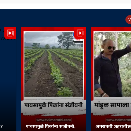
V
57
पावसामुळे पिकांना संजीवनी,
अमरावती शहरातील