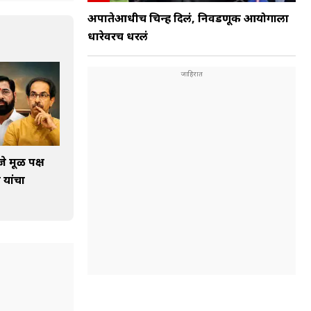
अपात्रतेआधीच चिन्ह दिलं, निवडणूक आयोगाला
धारेवरच धरलं
े मूळ पक्ष
 यांचा