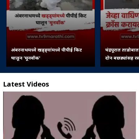
अंबरनाथमध्ये खड्ड्यांमध्ये पीपीई किट
चंद्रपूरात ताडोबा
घालून 'मूनवॉक'
दोन बछड्यांसह र
Latest Videos