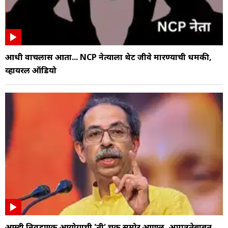
आधी वाचलास आता... NCP नेत्याला थेट जीवे मारण्याची धमकी,
व्हायरल ऑडियो
आम्ही निवडणुक आयोगाची 'ती' चूक समोर आणली, अपात्रतेबाबत...