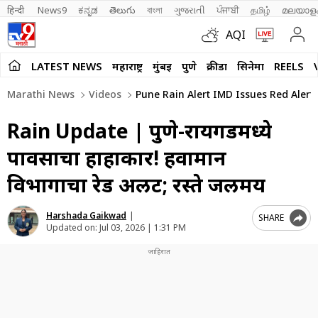
हिन्दी 
News9
ಕನ್ನಡ
తెలుగు
বাংলা
ગુજરાતી
ਪੰਜਾਬੀ
தமிழ்
മലയാള
AQI
LATEST NEWS
महाराष्ट्र
मुंबई
पुणे
क्रीडा
सिनेमा
REELS
Marathi News
Videos
Pune Rain Alert IMD Issues Red Alert
Rain Update | पुणे-रायगडमध्ये
पावसाचा हाहाकार! हवामान
विभागाचा रेड अलर्ट; रस्ते जलमय
Harshada Gaikwad
|
SHARE
Updated on:
Jul 03, 2026 | 1:31 PM