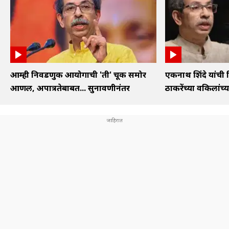
आम्ही निवडणुक आयोगाची 'ती' चूक समोर
एकनाथ शिंदे यांची 
आणली, अपात्रतेबाबत... सुनावणीनंतर
ठाकरेंच्या वकिलांच्या