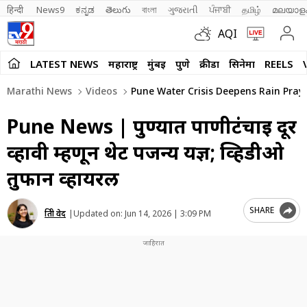
हिन्दी 
News9
ಕನ್ನಡ
తెలుగు
বাংলা
ગુજરાતી
ਪੰਜਾਬੀ
தமிழ்
മലയാള
AQI
LATEST NEWS
महाराष्ट्र
मुंबई
पुणे
क्रीडा
सिनेमा
REELS
Marathi News
Videos
Pune Water Crisis Deepens Rain Pray
Pune News | पुण्यात पाणीटंचाई दूर
व्हावी म्हणून थेट पर्जन्य यज्ञ; व्हिडीओ
तुफान व्हायरल
SHARE
प्रिती वेद
|
Updated on:
Jun 14, 2026 | 3:09 PM