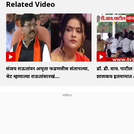
Related Video
संजय राऊतांवर अमृता फडणवीस संतापल्या,
डॉ. डी. वाय. पाटील
थेट म्हणाल्या राऊतांसारखं....
शासकीय इतमामात अं