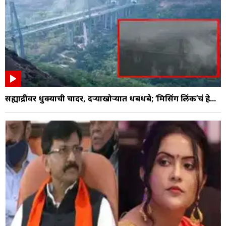
सह्याद्रीवर धुक्याची चादर, दऱ्याखोऱ्यात धबधबे; ‘मिसिंग लिंक’चं हे...