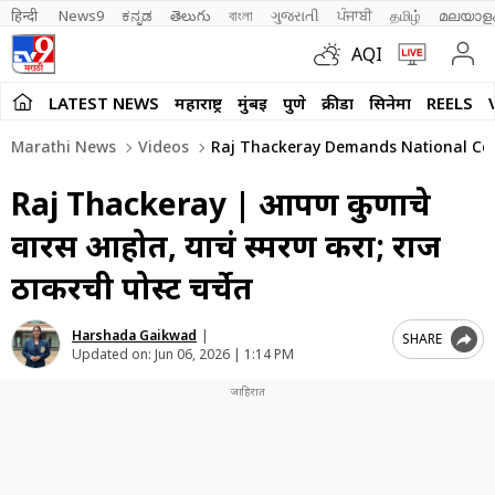
हिन्दी 
News9
ಕನ್ನಡ
తెలుగు
বাংলা
ગુજરાતી
ਪੰਜਾਬੀ
தமிழ்
മലയാള
AQI
LATEST NEWS
महाराष्ट्र
मुंबई
पुणे
क्रीडा
सिनेमा
REELS
Marathi News
Videos
Raj Thackeray Demands National Cele
Raj Thackeray | आपण कुणाचे
वारस आहोत, याचं स्मरण करा; राज
ठाकरेंची पोस्ट चर्चेत
Harshada Gaikwad
|
SHARE
Updated on:
Jun 06, 2026 | 1:14 PM