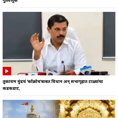
गुंतवणूक
तुकाराम मुंढेंचं ‘कॉक्रोच’बाबत विधान अन् सभागृहात टाळ्यांचा
कडकडाट,