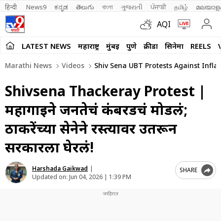
हिन्दी 
News9
ಕನ್ನಡ
తెలుగు
বাংলা
ગુજરાતી
ਪੰਜਾਬੀ
தமிழ்
മലയാള
AQI
LATEST NEWS
महाराष्ट्र
मुंबई
पुणे
क्रीडा
सिनेमा
REELS
Marathi News
Videos
Shiv Sena UBT Protests Against Infl
Shivsena Thackeray Protest |
महागाईने जनतेचं कंबरडचं मोडलं;
ठाकरेंच्या सेनेने रस्त्यावर उतरून
सरकारला घेरलं!
Harshada Gaikwad
|
SHARE
Updated on:
Jun 04, 2026 | 1:39 PM