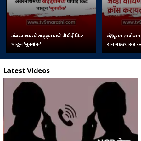
अंबरनाथमध्ये खड्ड्यांमध्ये पीपीई किट
चंद्रपूरात ताडोबा
घालून 'मूनवॉक'
दोन बछड्यांसह र
Latest Videos