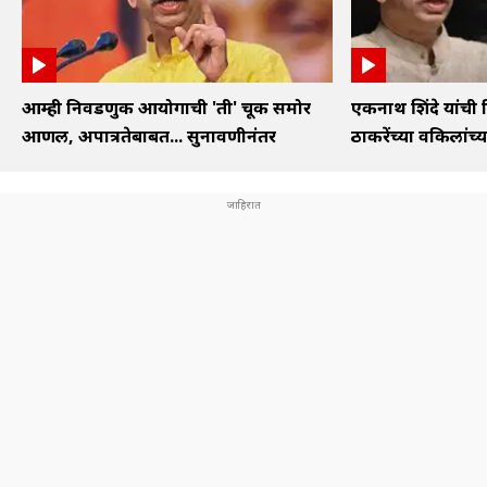
आम्ही निवडणुक आयोगाची 'ती' चूक समोर
एकनाथ शिंदे यांची 
आणली, अपात्रतेबाबत... सुनावणीनंतर
ठाकरेंच्या वकिलांच्या