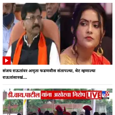
संजय राऊतांवर अमृता फडणवीस संतापल्या, थेट म्हणाल्या
राऊतांसारखं....