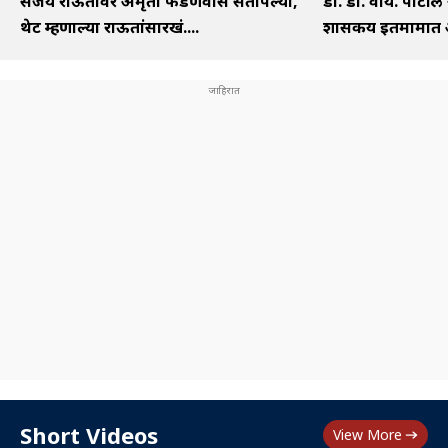
संजय राऊतांवर अमृता फडणवीस संतापल्या,
डॉ. डी. वाय. पाटील
थेट म्हणाल्या राऊतांसारखं....
शासकीय इतमामात अं
Short Videos
View More