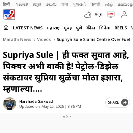
हिन्दी 
News9
ಕನ್ನಡ
తెలుగు
বাংলা
ગુજરાતી
ਪੰਜਾਬੀ
தமிழ்
മലയാള
AQI
LATEST NEWS
महाराष्ट्र
मुंबई
पुणे
क्रीडा
सिनेमा
REELS
Marathi News
Videos
Supriya Sule Slams Centre Over Fuel S
Supriya Sule | ही फक्त सुरुवात आहे,
पिक्चर अभी बाकी है! पेट्रोल-डिझेल
संकटावर सुप्रिया सुळेंचा मोठा इशारा,
म्हणाल्या….
Harshada Gaikwad
|
SHARE
Updated on:
May 25, 2026 | 3:36 PM