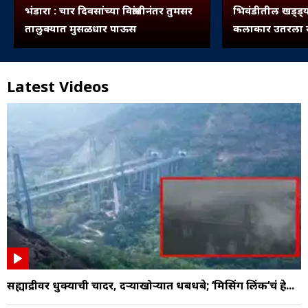
भंडारा : चार दिवसांच्या विश्रांतीनंतर तुमसर
भिवंडीतील खड्ड्य
तालुक्यात मुसळधार पाऊस
कलाकार उतरला रस
Latest Videos
सह्याद्रीवर धुक्याची चादर, दऱ्याखोऱ्यात धबधबे; ‘मिसिंग लिंक’चं हे...