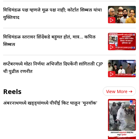
विधिमंडळ पक्ष म्हणजे मूळ पक्ष नाही; कोर्टात सिब्बल यांचा
युक्तिवाद
विधिमंडळ स्तरावर शिंदेंकडे बहुमत होतं, मात्र... कपिल
सिब्बल
सप्टेंबरमध्ये मोठा निर्णय! अभिजीत दिपकेंनी सांगितली CJP
ची पुढील रणनीत
Reels
View More
अंबरनाथमध्ये खड्ड्यांमध्ये पीपीई किट घालून 'मूनवॉक'