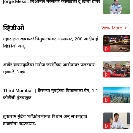
Jorge Messi: लिओनल मेस्सीवर कोसळला दु:खाचा डोंगर
व्हिडीओ
View More
महाराष्ट्रात खबबळ! चिमुकल्यांवर अत्याचार, 200 आक्षेपार्ह
व्हिडीओ अन्..
अखेर बावनकुळेंचा मनोज जरांगेंच्या आरोपांवर पलटवार;
म्हणाले, 'माझं...
Third Mumbai | तिसऱ्या मुंबईच्या विकासाला वेग; 1.1
कोटींची गुंतवणूक
तुकाराम मुंढेंचं ‘कॉक्रोच’बाबत विधान अन् सभागृहात
टाळ्यांचा कडकडाट,