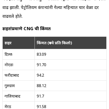
वाढ झाली. पेट्रोलियम कंपन्यांनी गेल्या महिन्यात चार वेळा दर
वाढवले होते.
शहरांप्रमाणे CNG ची किंमत
शहर
किंमत (रुपये प्रति किलो)
दिल्ली
83.09
नोएडा
91.70
फरीदाबाद
94.2
गुरुग्राम
88.12
गाजियाबाद
91.7
मेरठ
91.58