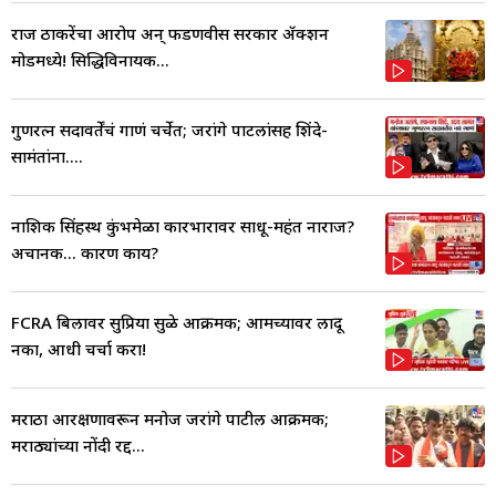
राज ठाकरेंचा आरोप अन् फडणवीस सरकार ॲक्शन
मोडमध्ये! सिद्धिविनायक...
गुणरत्न सदावर्तेंचं गाणं चर्चेत; जरांगे पाटलांसह शिंदे-
सामंतांना....
नाशिक सिंहस्थ कुंभमेळा कारभारावर साधू-महंत नाराज?
अचानक... कारण काय?
FCRA बिलावर सुप्रिया सुळे आक्रमक; आमच्यावर लादू
नका, आधी चर्चा करा!
मराठा आरक्षणावरून मनोज जरांगे पाटील आक्रमक;
मराठ्यांच्या नोंदी रद्द...