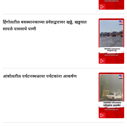
हिंगोलीतील बसस्थानकाच्या प्रवेशद्वारावर खड्डे, खड्डयात
साचले पावसाचे पाणी
आंबोलीतील पर्यटनस्थळाचा पर्यटकांना आकर्षण