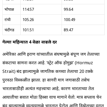
भोपाळ
114.57
99.64
रांची
105.26
100.49
चंदीगड
101.51
89.47
गेल्या महिन्यात 4 वेळा वाढले दर
अमेरिका आणि इराण यांच्यातील संघर्षामुळे संपूर्ण जग तेलाच्या
संकटाचा सामना करत आहे. ‘स्ट्रेट ऑफ होर्मुझ’ (Hormuz
Strait) बंद झाल्यामुळे जागतिक कच्च्या तेलाचा 20 टक्के
पुरवठा विस्कळीत झाला. हा सागरी मार्ग जगासाठी तसेच
भारतासाठीही अत्यंत महत्त्वाचा आहे, कारण भारताच्या तेल
आयातीचा सर्वात मोठा हिस्सा याच मार्गाने येतो. मात्र सप्लाय चेन
बंद झाल्यामुळे व्यत्ययामुळे भारतात पेट्रोल आणि डिझेलच्या दरात