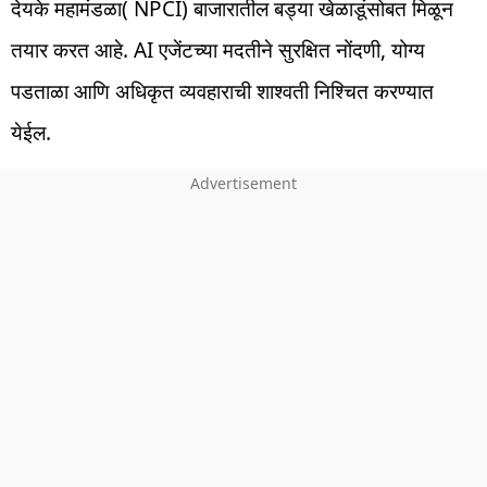
देयके महामंडळा( NPCI) बाजारातील बड्या खेळाडूंसोबत मिळून
तयार करत आहे. AI एजेंटच्या मदतीने सुरक्षित नोंदणी, योग्य
पडताळा आणि अधिकृत व्यवहाराची शाश्वती निश्चित करण्यात
येईल.