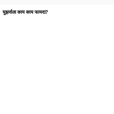
युझर्सला काय काय फायदा?