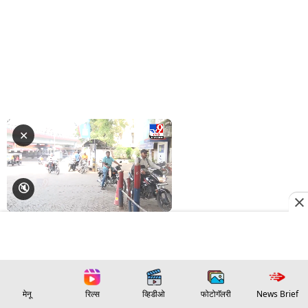
मेनू
रिल्स
व्हिडीओ
फोटोगॅलरी
News Brief