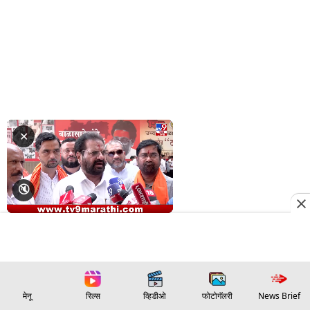
मेनू
रिल्स
व्हिडीओ
फोटोगॅलरी
News Brief