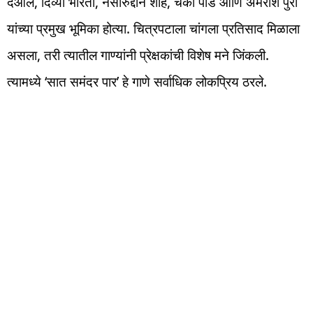
देओल, दिव्या भारती, नसीरुद्दीन शाह, चंकी पांडे आणि अमरीश पुरी
यांच्या प्रमुख भूमिका होत्या. चित्रपटाला चांगला प्रतिसाद मिळाला
असला, तरी त्यातील गाण्यांनी प्रेक्षकांची विशेष मने जिंकली.
त्यामध्ये ‘सात समंदर पार’ हे गाणे सर्वाधिक लोकप्रिय ठरले.