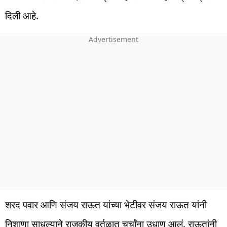
दिली आहे.
शरद पवार आणि संजय राऊत यांच्या भेटीवर संजय राऊत यांनी
निशाणा साधल्याने राजकीय वर्तुळात चर्चांना उधाण आलं. राऊतांनी