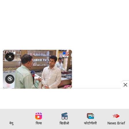
मेनू
रिल्स
व्हिडीओ
फोटोगॅलरी
News Brief