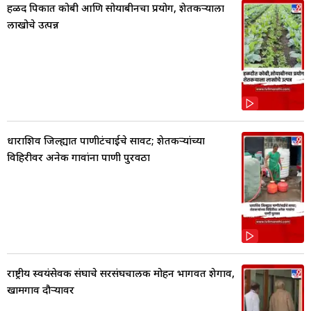
हळद पिकात कोबी आणि सोयाबीनचा प्रयोग, शेतकर्‍याला
लाखोचे उत्पन्न
धाराशिव जिल्ह्यात पाणीटंचाईचे सावट; शेतकऱ्यांच्या
विहिरीवर अनेक गावांना पाणी पुरवठा
राष्ट्रीय स्वयंसेवक संघाचे सरसंघचालक मोहन भागवत शेगाव,
खामगाव दौऱ्यावर