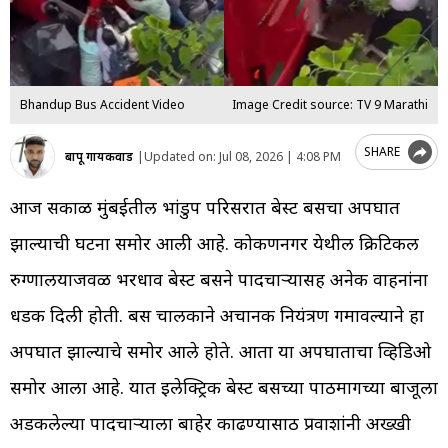
Bhandup Bus Accident Video
Image Credit source: TV 9 Marathi
SHARE
बापू गायकवाड
|
Updated on:
Jul 08, 2026 | 4:08 PM
आज सकाळी मुंबईतील भांडुप परिसरात बेस्ट बसचा अपघात
झाल्याची घटना समोर आली आहे. कोकणनगर येथील क्रिटिकल
रुग्णालयाजवळ भरधाव बेस्ट बसने पादचाऱ्यासह अनेक वाहनांना
धडक दिली होती. बस चालकाने अचानक नियंत्रण गमावल्याने हा
अपघात झाल्याचे समोर आले होते. आता या अपघाताचा व्हिडिओ
समोर आला आहे. यात इलेक्ट्रिक बेस्ट बसच्या पाठीमागच्या बाजूला
अडकलेल्या पादचाऱ्याला बाहेर काढण्यासाठी प्रवाशांनी अख्खी