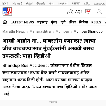
हिन्दी 
News9
ಕನ್ನಡ
తెలుగు
বাংলা
ગુજરાતી
ਪੰਜਾਬੀ
தமிழ்
മലയാള
AQI
LATEST NEWS
महाराष्ट्र
मुंबई
पुणे
क्रीडा
सिनेमा
REELS
Marathi News
Maharashtra
Mumbai
Mumbai Bhandup Best
आम्ही आहोत ना… घाबरतोस कशाला? त्याचा
जीव वाचवण्यासाठी मुंबईकरांनी अख्खी बसच
ढकलली; पाहा व्हिडीओ
Bhandup Bus Accident : कोकणनगर येथील क्रिटिकल
रुग्णालयाजवळ भरधाव बेस्ट बसने पादचाऱ्यासह अनेक
वाहनांना धडक दिली होती. आता बसच्या मागच्या बाजूला
अडकलेल्या पादचाऱ्याला वाचवतानाचा व्हिडिओ समोर आला
आहे.