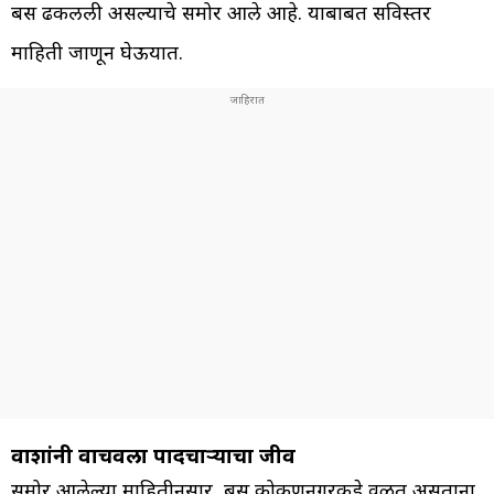
बस ढकलली असल्याचे समोर आले आहे. याबाबत सविस्तर
माहिती जाणून घेऊयात.
प्रवाशांनी वाचवला पादचाऱ्याचा जीव
समोर आलेल्या माहितीनुसार, बस कोकणनगरकडे वळत असताना