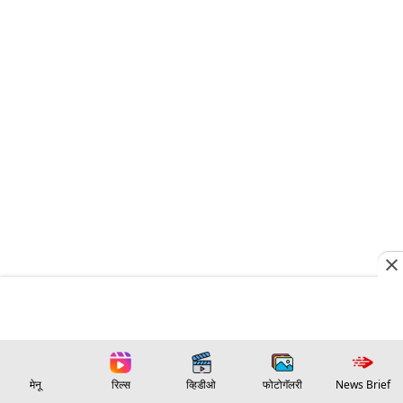
मेनू
रिल्स
व्हिडीओ
फोटोगॅलरी
News Brief