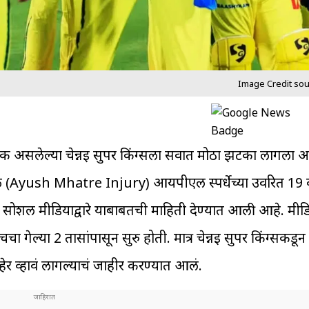
Image Credit sou
एक असलेल्या चेन्नई सुपर किंग्सला सर्वात मोठा झटका लागला आह
ळे (Ayush Mhatre Injury) आयपीएल स्पर्धेच्या उर्वरित 19 व
डून सोशल मीडियाद्वारे याबाबतची माहिती देण्यात आली आहे. मीड
्चा गेल्या 2 तासांपासून सुरु होती. मात्र चेन्नई सुपर किंग्सकडून
हेर व्हावं लागल्याचं जाहीर करण्यात आलं.