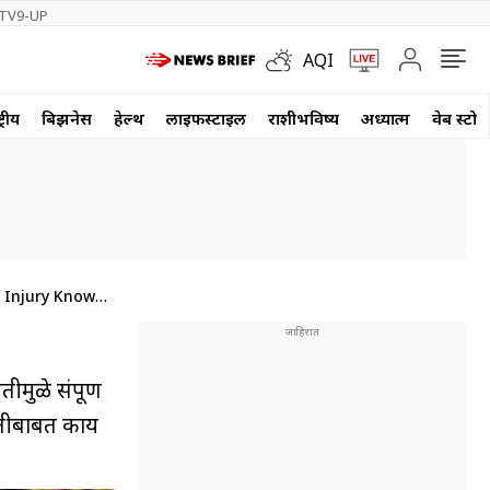
TV9-UP
AQI
्रीय
बिझनेस
हेल्थ
लाईफस्टाईल
राशीभविष्य
अध्यात्म
वेब स्टोर
 Injury Know
मुळे संपूर्ण
पतीबाबत काय