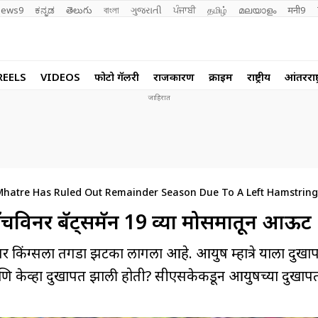
ews9
ಕನ್ನಡ
తెలుగు
বাংলা
ગુજરાતી
ਪੰਜਾਬੀ
தமிழ்
മലയാളം
मनी9
REELS
VIDEOS
फोटो गॅलरी
राजकारण
क्राईम
राष्ट्रीय
आंतरराष्ट
Mhatre Has Ruled Out Remainder Season Due To A Left Hamstring
ॅचविनर बॅट्समॅन 19 व्या मोसमातून आऊट
ंग्सला तगडा झटका लागला आहे. आयुष म्हात्रे याला दुखापती
आणि केव्हा दुखापत झाली होती? सीएसकेकडून आयुषच्या दुखा