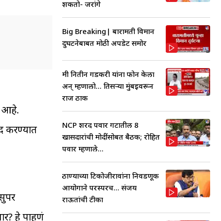
शकतो- जरांगे
Big Breaking| बारामती विमान
दुर्घटनेबाबत मोठी अपडेट समोर
मी नितीन गडकरी यांना फोन केला
अन् म्हणालो... तिसऱ्या मुंबईवरून
राज ठाक
 आहे.
NCP शरद पवार गटातील 8
ूद करण्यात
खासदारांची मोदींसोबत बैठक; रोहित
पवार म्हणाले...
ठाण्याच्या टिकोजीरावांना निवडणूक
आयोगाने परस्परच... संजय
 सुपर
राऊतांची टीका
ार? हे पाहणं