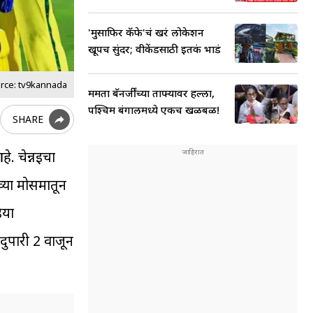
'मुसाफिर कॅफे'चं खरं लोकेशन
खूपच सुंदर; वीकेंडसाठी इतकं भाडं
rce: tv9kannada
ममता बॅनर्जींच्या ताफ्यावर हल्ला,
पश्चिम बंगालमध्ये एकच खळबळ!
SHARE
े. चेन्नईचा
्या मोसमातून
िया
 दुपारी 2 वाजून