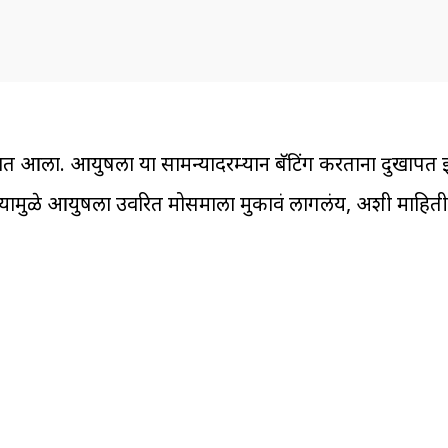
वण्यात आला. आयुषला या सामन्यादरम्यान बॅटिंग करताना दुखापत 
ली. त्यामुळे आयुषला उर्वरित मोसमाला मुकावं लागलंय, अशी माह