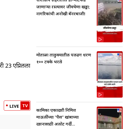
जाणाऱ्या रस्त्यावर जीवघेणा खड्डा;
नागरिकांची अनोखी बॅनरबाजी!
मोताळा तालुक्यातील पलढग धरण
१०० टक्के भरले
ारी 23 एप्रिलला
TV
LIVE
कामिका एकादशी निमित्त
माऊलींच्या "पैस" खांबाच्या
दर्शनासाठी अलोट गर्दी...