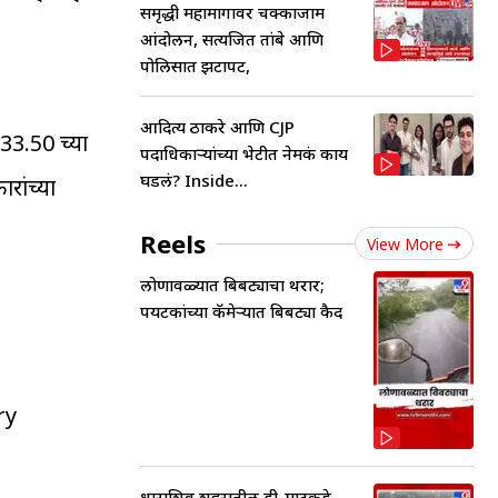
समृद्धी महामार्गावर चक्काजाम
आंदोलन, सत्यजित तांबे आणि
पोलिसात झटापट,
आदित्य ठाकरे आणि CJP
 33.50 च्या
पदाधिकाऱ्यांच्या भेटीत नेमकं काय
घडलं? Inside...
रांच्या
Reels
View More
लोणावळ्यात बिबट्याचा थरार;
पर्यटकांच्या कॅमेऱ्यात बिबट्या कैद
ry
धाराशिव शहरातील डी-मार्टकडे