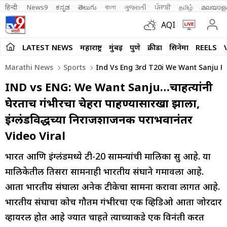
हिन्दी 
News9
ಕನ್ನಡ
తెలుగు
বাংলা
ગુજરાતી
ਪੰਜਾਬੀ
தமிழ்
മലയാള
AQI
LATEST NEWS
महाराष्ट्र
मुंबई
पुणे
क्रीडा
सिनेमा
REELS
Marathi News
Sports
Ind Vs Eng 3rd T20i We Want Sanju Fa
IND vs ENG: We Want Sanju…चाहत्यांनी
घेरताच गंभीरचा चेहरा पाहण्यासारखा झाला,
इंग्लंडविरुद्धच्या निराजशाजनक पराभवानंतर
Video Viral
भारत आणि इंग्लंडमध्ये टी-20 सामन्यांची मालिका सुरु आहे. या
मालिकेतील तिसरा सामनाही भारतीय संघाने गमावला आहे.
आता भारतीय संघाला अनेक टीकेचा सामना करावा लागत आहे.
भारतीय संघाचा कोच गौतम गंभीरचा एक व्हिडिओ आता जोरदार
व्हायरल होत आहे ज्यात चाहते त्याच्याकडे एक विनंती करत