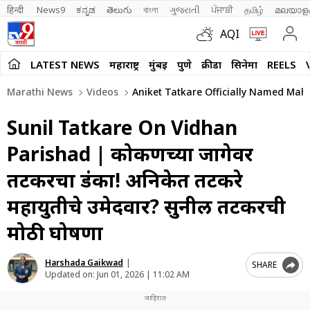
हिन्दी 
News9
ಕನ್ನಡ
తెలుగు
বাংলা
ગુજરાતી
ਪੰਜਾਬੀ
தமிழ்
മലയാള
AQI
LATEST NEWS
महाराष्ट्र
मुंबई
पुणे
क्रीडा
सिनेमा
REELS
Marathi News
Videos
Aniket Tatkare Officially Named Mah
Sunil Tatkare On Vidhan
Parishad | कोकणच्या जागेवर
तटकरेंचा डंका! अनिकेत तटकरे
महायुतीचे उमेदवार? सुनील तटकरेंची
मोठी घोषणा
Harshada Gaikwad
|
SHARE
Updated on:
Jun 01, 2026 | 11:02 AM