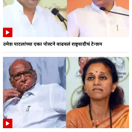
उमेश पाटलांच्या एका पोस्टने वाढवलं राष्ट्रवादीचं टेन्शन