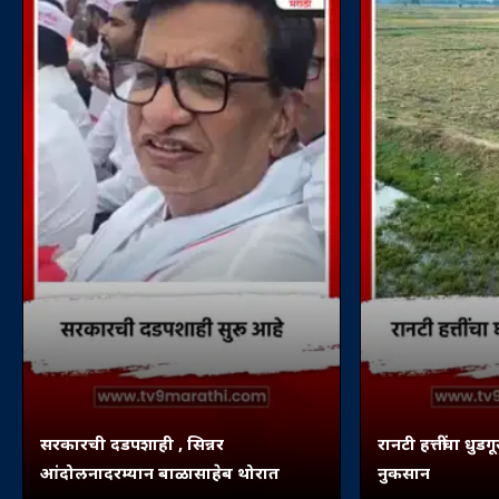
सरकारची दडपशाही , सिन्नर
रानटी हत्तींचा धुडग
आंदोलनादरम्यान बाळासाहेब थोरात
नुकसान