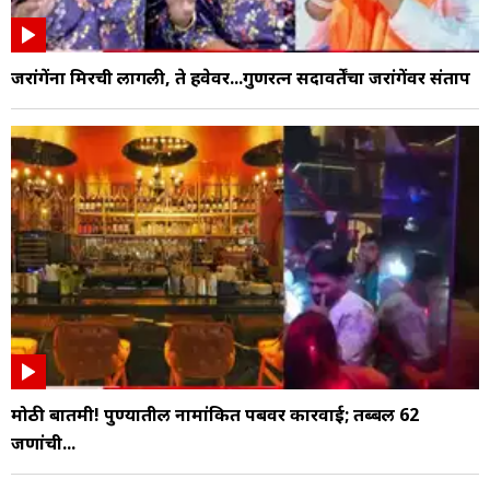
जरांगेंना मिरची लागली, ते हवेवर...गुणरत्न सदावर्तेंचा जरांगेंवर संताप
मोठी बातमी! पुण्यातील नामांकित पबवर कारवाई; तब्बल 62
जणांची...