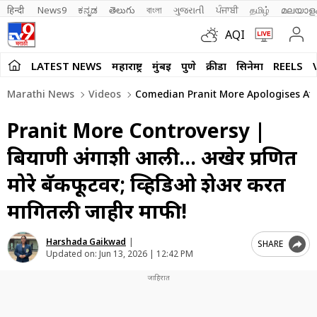
हिन्दी 
News9
ಕನ್ನಡ
తెలుగు
বাংলা
ગુજરાતી
ਪੰਜਾਬੀ
தமிழ்
മലയാള
AQI
LATEST NEWS
महाराष्ट्र
मुंबई
पुणे
क्रीडा
सिनेमा
REELS
Marathi News
Videos
Comedian Pranit More Apologises Afte
Pranit More Controversy |
बिर्याणी अंगाशी आली… अखेर प्रणित
मोरे बॅकफूटवर; व्हिडिओ शेअर करत
मागितली जाहीर माफी!
Harshada Gaikwad
|
SHARE
Updated on:
Jun 13, 2026 | 12:42 PM