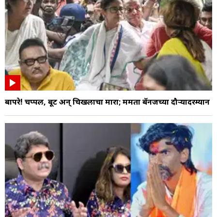
बापरे! चप्पल, बूट अन् चिखलाचा मारा; ममता बॅनर्जींच्या दौऱ्यादरम्यान