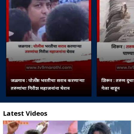
जळगाव : पोलीस भरतीचा सराव करणाऱ्या
शिरूर : तरुण दुचा
तरुणांचा गिरीश महाजनांना घेराव
गेला वाहून
Latest Videos