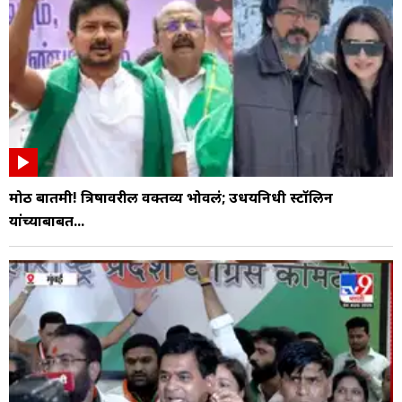
मोठी बातमी! त्रिषावरील वक्तव्य भोवलं; उधयनिधी स्टॉलिन
यांच्याबाबत...