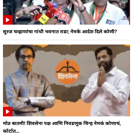
सुरज चव्हाणांचा गांधी भवनात राडा; नेमके आदेश दिले कोणी?
मोठी बातमी! शिवसेना पक्ष आणि निवडणूक चिन्ह नेमकं कोणाचं,
कोर्टात...