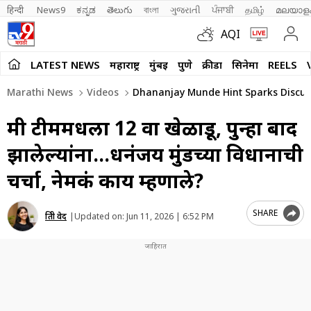
हिन्दी 
News9
ಕನ್ನಡ
తెలుగు
বাংলা
ગુજરાતી
ਪੰਜਾਬੀ
தமிழ்
മലയാള
AQI
LATEST NEWS
महाराष्ट्र
मुंबई
पुणे
क्रीडा
सिनेमा
REELS
Marathi News
Videos
Dhananjay Munde Hint Sparks Discus
मी टीममधला 12 वा खेळाडू, पुन्हा बाद
झालेल्यांना…धनंजय मुंडेंच्या विधानाची
चर्चा, नेमकं काय म्हणाले?
SHARE
प्रिती वेद
|
Updated on:
Jun 11, 2026 | 6:52 PM