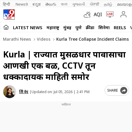
हिन्दी 
News9
ಕನ್ನಡ
తెలుగు
বাংলা
ગુજરાતી
ਪੰਜਾਬੀ
தமிழ்
മലയാള
AQI
LATEST NEWS
महाराष्ट्र
मुंबई
पुणे
क्रीडा
सिनेमा
REELS
Marathi News
Videos
Kurla Tree Collapse Incident Claims A
Kurla | राज्यात मुसळधार पावासाचा
आणखी एक बळी, CCTV तून
धक्कादायक माहिती समोर
SHARE
प्रिती वेद
|
Updated on:
Jul 05, 2026 | 2:41 PM