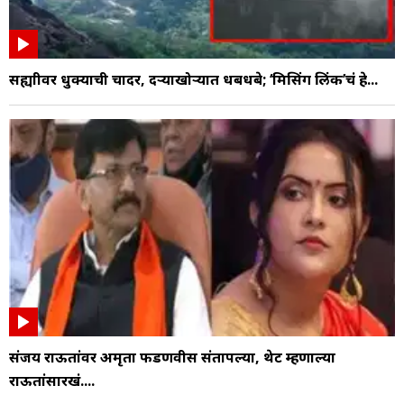
सह्याद्रीवर धुक्याची चादर, दऱ्याखोऱ्यात धबधबे; ‘मिसिंग लिंक’चं हे...
संजय राऊतांवर अमृता फडणवीस संतापल्या, थेट म्हणाल्या
राऊतांसारखं....