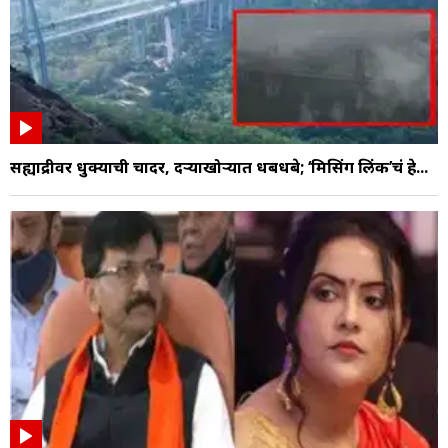
सह्याद्रीवर धुक्याची चादर, दऱ्याखोऱ्यात धबधबे; ‘मिसिंग लिंक’चं हे...