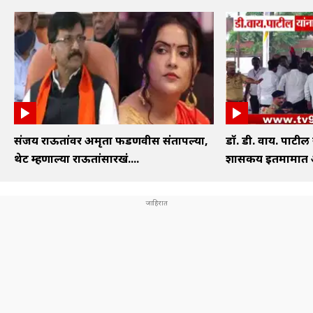
संजय राऊतांवर अमृता फडणवीस संतापल्या,
डॉ. डी. वाय. पाटील
थेट म्हणाल्या राऊतांसारखं....
शासकीय इतमामात अं