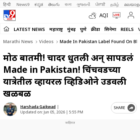
हिन्दी 
News9
ಕನ್ನಡ
తెలుగు
বাংলা
ગુજરાતી
ਪੰਜਾਬੀ
தமிழ்
മലയാള
AQI
LATEST NEWS
महाराष्ट्र
मुंबई
पुणे
क्रीडा
सिनेमा
REELS
Marathi News
Videos
Made In Pakistan Label Found On Blan
मोठी बातमी! चादर धुतली अन् सापडलं
Made in Pakistan! चिंचवडच्या
यात्रेतील व्हायरल व्हिडिओने उडवली
खळबळ
Harshada Gaikwad
|
SHARE
Updated on:
Jun 05, 2026 | 5:55 PM