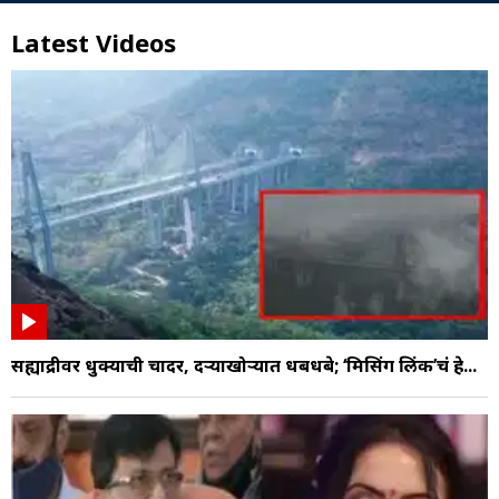
Latest Videos
सह्याद्रीवर धुक्याची चादर, दऱ्याखोऱ्यात धबधबे; ‘मिसिंग लिंक’चं हे...