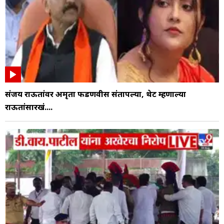
संजय राऊतांवर अमृता फडणवीस संतापल्या, थेट म्हणाल्या
राऊतांसारखं....