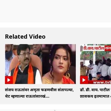
Related Video
संजय राऊतांवर अमृता फडणवीस संतापल्या,
डॉ. डी. वाय. पाटील
थेट म्हणाल्या राऊतांसारखं....
शासकीय इतमामात अं