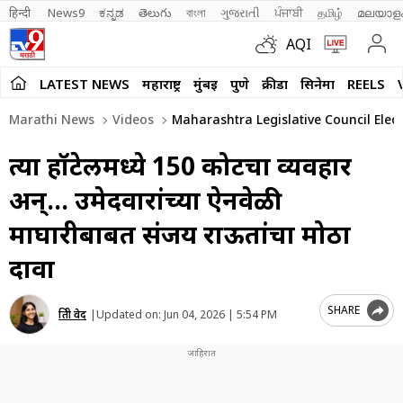
हिन्दी 
News9
ಕನ್ನಡ
తెలుగు
বাংলা
ગુજરાતી
ਪੰਜਾਬੀ
தமிழ்
മലയാള
AQI
LATEST NEWS
महाराष्ट्र
मुंबई
पुणे
क्रीडा
सिनेमा
REELS
Marathi News
Videos
Maharashtra Legislative Council Ele
त्या हॉटेलमध्ये 150 कोटींचा व्यवहार
अन्… उमेदवारांच्या ऐनवेळी
माघारीबाबत संजय राऊतांचा मोठा
दावा
SHARE
प्रिती वेद
|
Updated on:
Jun 04, 2026 | 5:54 PM