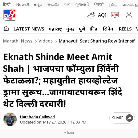
हिन्दी 
News9
ಕನ್ನಡ
తెలుగు
বাংলা
ગુજરાતી
ਪੰਜਾਬੀ
தமிழ்
മലയാള
AQI
LATEST NEWS
महाराष्ट्र
मुंबई
पुणे
क्रीडा
सिनेमा
REELS
Marathi News
Videos
Mahayuti Seat Sharing Row Intensifie
Eknath Shinde Meet Amit
Shah | भाजपचा फॉर्म्युला शिंदेंनी
फेटाळला?; महायुतीत हायव्होल्टेज
ड्रामा सुरूच…जागावाटपावरून शिंदे
थेट दिल्ली दरबारी!
Harshada Gaikwad
|
SHARE
Updated on:
May 27, 2026 | 12:08 PM