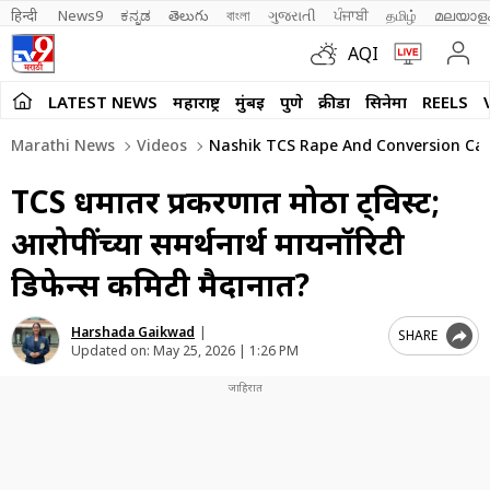
हिन्दी 
News9
ಕನ್ನಡ
తెలుగు
বাংলা
ગુજરાતી
ਪੰਜਾਬੀ
தமிழ்
മലയാള
AQI
LATEST NEWS
महाराष्ट्र
मुंबई
पुणे
क्रीडा
सिनेमा
REELS
Marathi News
Videos
Nashik TCS Rape And Conversion Cas
TCS धर्मांतर प्रकरणात मोठा ट्विस्ट;
आरोपींच्या समर्थनार्थ मायनॉरिटी
डिफेन्स कमिटी मैदानात?
Harshada Gaikwad
|
SHARE
Updated on:
May 25, 2026 | 1:26 PM