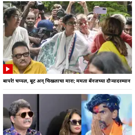
बापरे! चप्पल, बूट अन् चिखलाचा मारा; ममता बॅनर्जींच्या दौऱ्यादरम्यान