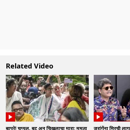
Related Video
बापरे! चप्पल, बूट अन् चिखलाचा मारा; ममता
जरांगेंना मिरची लाग