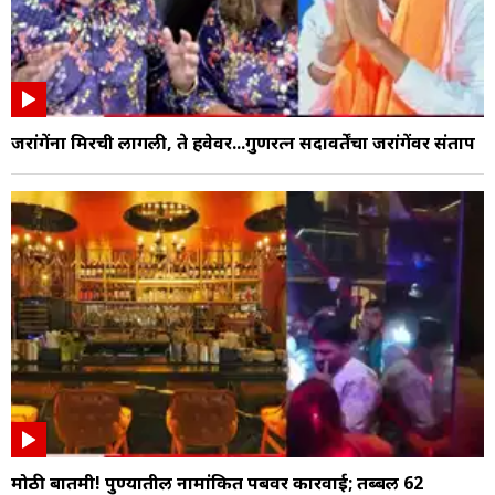
जरांगेंना मिरची लागली, ते हवेवर...गुणरत्न सदावर्तेंचा जरांगेंवर संताप
मोठी बातमी! पुण्यातील नामांकित पबवर कारवाई; तब्बल 62