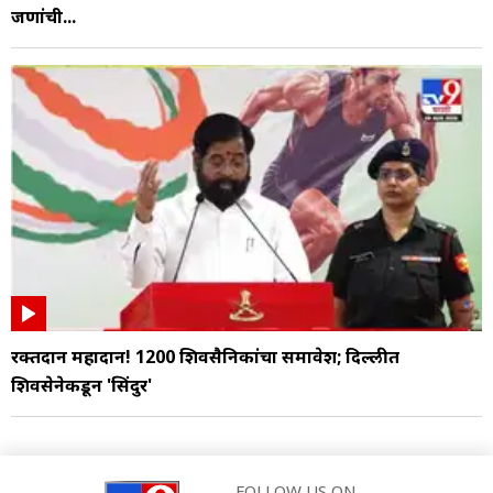
जणांची...
रक्तदान महादान! 1200 शिवसैनिकांचा समावेश; दिल्लीत
शिवसेनेकडून 'सिंदुर'
FOLLOW US ON