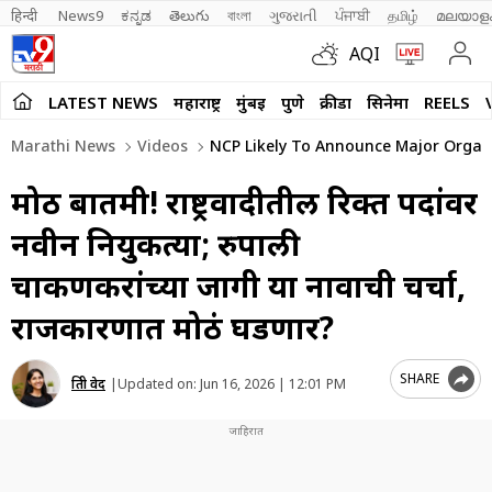
हिन्दी 
News9
ಕನ್ನಡ
తెలుగు
বাংলা
ગુજરાતી
ਪੰਜਾਬੀ
தமிழ்
മലയാള
AQI
LATEST NEWS
महाराष्ट्र
मुंबई
पुणे
क्रीडा
सिनेमा
REELS
Marathi News
Videos
NCP Likely To Announce Major Organ
मोठी बातमी! राष्ट्रवादीतील रिक्त पदांवर
नवीन नियुकत्या; रुपाली
चाकणकरांच्या जागी या नावाची चर्चा,
राजकारणात मोठं घडणार?
SHARE
प्रिती वेद
|
Updated on:
Jun 16, 2026 | 12:01 PM