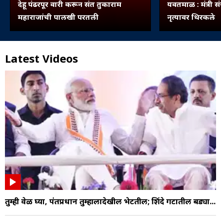
देहू : पंढरपूर वारी करून संत तुकाराम
यवतमाळ : मंत्री
महाराजांची पालखी परतली
नृत्यावर थिरकले
Latest Videos
तुम्ही वेळ घ्या, पंतप्रधान तुम्हालादेखील भेटतील; शिंदे गटातील बड्या...