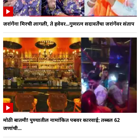
जरांगेंना मिरची लागली, ते हवेवर...गुणरत्न सदावर्तेंचा जरांगेंवर संताप
मोठी बातमी! पुण्यातील नामांकित पबवर कारवाई; तब्बल 62
जणांची...