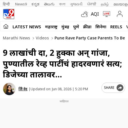
हिन्दी 
News9
ಕನ್ನಡ
తెలుగు
বাংলা
ગુજરાતી
ਪੰਜਾਬੀ
தமிழ்
മലയാള
AQI
LATEST NEWS
महाराष्ट्र
मुंबई
पुणे
क्रीडा
सिनेमा
REELS
Marathi News
Videos
Pune Rave Party Case Parents To B
9 लाखांची दारू, 2 हुक्का अन् गांजा,
पुण्यातील रेव्ह पार्टीचं हादरवणारं सत्य;
डिजेच्या तालावर…
SHARE
प्रिती वेद
|
Updated on:
Jun 08, 2026 | 5:20 PM