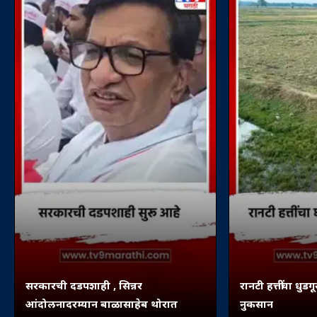
सरकारची दडपशाही , सिन्नर
रानटी हत्तींचा धुडग
आंदोलनादरम्यान बाळासाहेब थोरात
नुकसान