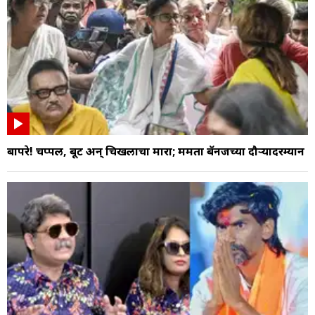
बापरे! चप्पल, बूट अन् चिखलाचा मारा; ममता बॅनर्जींच्या दौऱ्यादरम्यान