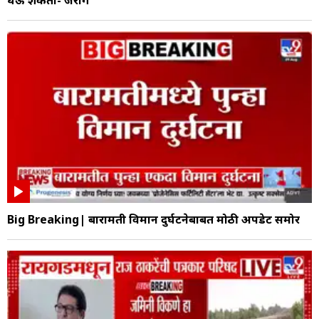
Big Breaking| बारामती विमान दुर्घटनेबाबत मोठी अपडेट समोर