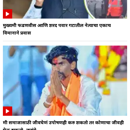
मुख्यमंत्री फडणवीस आणि शरद पवार गटातील नेत्याचा एकाच
विमानाने प्रवास
मी समाजासाठी जीवघेणं उपोषणही करु शकतो तर कोणाचा जीवही
घेऊ शकतो- जरांगे