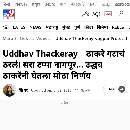
हिन्दी 
News9
ಕನ್ನಡ
తెలుగు
বাংলা
ગુજરાતી
ਪੰਜਾਬੀ
தமிழ்
മലയാള
AQI
LATEST NEWS
महाराष्ट्र
मुंबई
पुणे
क्रीडा
सिनेमा
REELS
Marathi News
Videos
Uddhav Thackeray Nagpur Protest Pl
Uddhav Thackeray | ठाकरे गटाचं
ठरलं! दुसरा टप्पा नागपूर… उद्धव
ठाकरेंनी घेतला मोठा निर्णय
SHARE
प्रिती वेद
|
Updated on:
Jul 08, 2026 | 11:49 AM