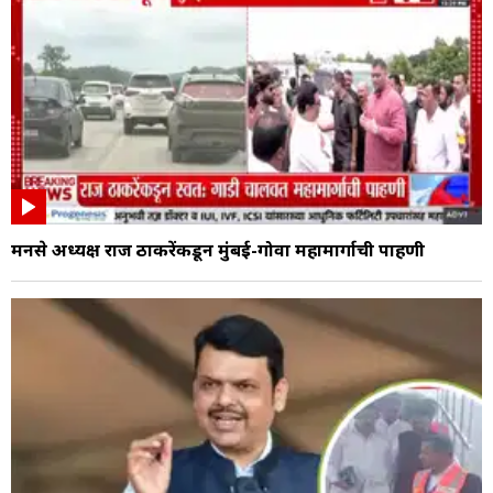
मनसे अध्यक्ष राज ठाकरेंकडून मुंबई-गोवा महामार्गाची पाहणी