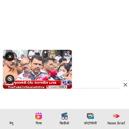
मेनू
रिल्स
व्हिडीओ
फोटोगॅलरी
News Brief