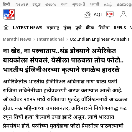
हिन्दी 
News9
ಕನ್ನಡ
తెలుగు
বাংলা
ગુજરાતી
ਪੰਜਾਬੀ
தமிழ்
മലയാള
AQI
LATEST NEWS
महाराष्ट्र
मुंबई
पुणे
क्रीडा
सिनेमा
REELS
Marathi News
International
US: Indian Engineer Avinash N
ना खेद, ना पश्चाताप..थंड डोक्याने अमेरिकेत
बायकोला संपवलं, प्रेयसीला पाठवला तोच फोटो..
भारतीय इंजिनीअरच्या कृत्याने सगळेच हादरले
अमेरिकेतील भारतीय इंजिनिअर अविनाश नार्णे याला पत्नी
राजिता सबिनेनीच्या हत्येप्रकरणी अटक करण्यात आली आहे.
ऑक्टोबर २०२५ मध्ये राजिताचा मृतदेह वॉशिंग्टनमध्ये आढळला
होता. नऊ महिन्यांच्या तपासानंतर, अविनाशने नियोजनबद्ध कट
रचून तिची हत्या केल्याचे उघड झाले असून, त्याचे भारतात
प्रेमसंबंध होते. पत्नीच्या मृतदेहाचा फोटो प्रेयसीला पाठवल्याची