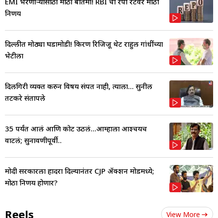
EMI भरणाऱ्यांसाठी मोठी बातमी! RBI चा रेपो रेटवर मोठा
निर्णय
दिल्लीत मोठ्या घडामोडी! किरण रिजिजू थेट राहुल गांधींच्या
भेटीला
दिलगिरी व्यक्त करुन विषय संपत नाही, त्याला... सुनील
तटकरे संतापले
35 पर्यंत आलं आणि कोर्ट उठलं...आम्हाला आश्चर्यच
वाटलं; सुनावणीपूर्वी..
मोदी सरकारला हादरा दिल्यानंतर CJP ॲक्शन मोडमध्ये;
मोठा निर्णय होणार?
Reels
View More