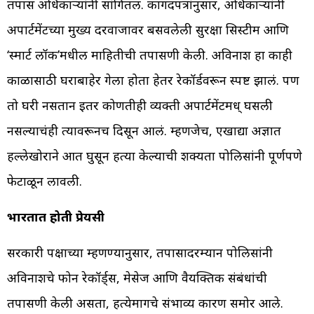
तपास अधिकाऱ्यांनी सांगितल. कागदपत्रांनुसार, अधिकाऱ्यांनी
अपार्टमेंटच्या मुख्य दरवाजावर बसवलेली सुरक्षा सिस्टीम आणि
‘स्मार्ट लॉक’मधील माहितीची तपासणी केली. अविनाश हा काही
काळासाठी घराबाहेर गेला होता हेतर रेकॉर्डवरून स्पष्ट झालं. पण
तो घरी नसतान इतर कोणतीही व्यक्ती अपार्टमेंटमध् घसली
नसल्याचंही त्यावरूनच दिसून आलं. म्हणजेच, एखाद्या अज्ञात
हल्लेखोराने आत घुसून हत्या केल्याची शक्यता पोलिसांनी पूर्णपणे
फेटाळून लावली.
भारतात होती प्रेयसी
सरकारी पक्षाच्या म्हणण्यानुसार, तपासादरम्यान पोलिसांनी
अविनाशचे फोन रेकॉर्ड्स, मेसेज आणि वैयक्तिक संबंधांची
तपासणी केली असता, हत्येमागचे संभाव्य कारण समोर आले.