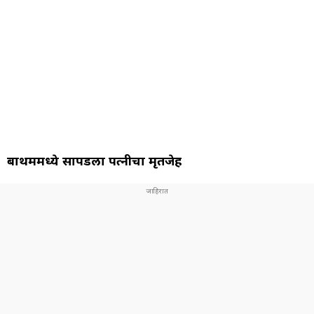
बाथरूममध्ये सापडला पत्नीचा मृतजेह