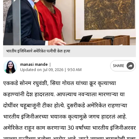
भारतीय इंजिनिअरने अमेरिकेत पत्नीची केली हत्या
manasi mande
|
SHARE
Updated on:
Jul 09, 2026 | 9:50 AM
एकीकडे सोनम रघुवंशी, सिया गोयल यांच्या क्रूर कृत्याच्या
कहाण्यांनी देश हादरलाय. आपल्याच नवऱ्याला मारणाऱ्या या
दोघींवर चहूबाजूंनी टीका होत्ये. दुसरीकडे अमेरिकेत राहणाऱ्या
भारतीय इंजिनीअरच्या भयानक कृत्यामुळे जगच हादरलं आहे.
अमेरिकेत राहून काम करणाऱ्या 30 वर्षांच्या भारतीय इंजिनीअरवर
त्याच्या पत्नीच्या हत्येचा आरोप आहे. त्याने त्याच्या बायकोची गळा