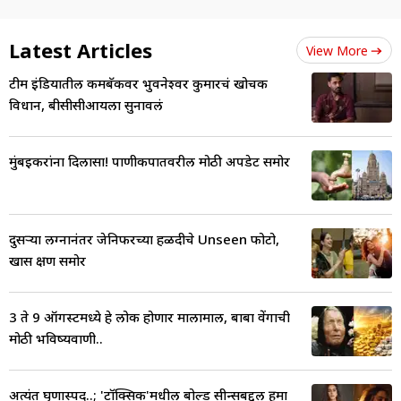
Latest Articles
View More
टीम इंडियातील कमबॅकवर भुवनेश्वर कुमारचं खोचक
विधान, बीसीसीआयला सुनावलं
मुंबईकरांना दिलासा! पाणीकपातवरील मोठी अपडेट समोर
दुसऱ्या लग्नानंतर जेनिफरच्या हळदीचे Unseen फोटो,
खास क्षण समोर
3 ते 9 ऑगस्टमध्ये हे लोक होणार मालामाल, बाबा वेंगाची
मोठी भविष्यवाणी..
अत्यंत घृणास्पद..; 'टॉक्सिक'मधील बोल्ड सीन्सबद्दल हुमा