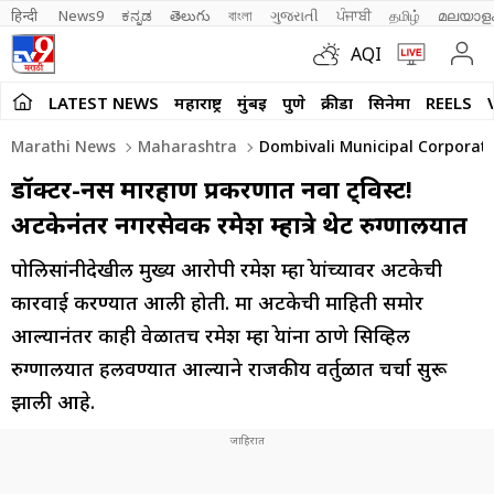
हिन्दी 
News9
ಕನ್ನಡ
తెలుగు
বাংলা
ગુજરાતી
ਪੰਜਾਬੀ
தமிழ்
മലയാള
AQI
LATEST NEWS
महाराष्ट्र
मुंबई
पुणे
क्रीडा
सिनेमा
REELS
Marathi News
Maharashtra
Dombivali Municipal Corporati
डॉक्टर-नर्स मारहाण प्रकरणात नवा ट्विस्ट!
अटकेनंतर नगरसेवक रमेश म्हात्रे थेट रुग्णालयात
पोलिसांनीदेखील मुख्य आरोपी रमेश म्हात्रे यांच्यावर अटकेची
कारवाई करण्यात आली होती. मात्र अटकेची माहिती समोर
आल्यानंतर काही वेळातच रमेश म्हात्रे यांना ठाणे सिव्हिल
रुग्णालयात हलवण्यात आल्याने राजकीय वर्तुळात चर्चा सुरू
झाली आहे.