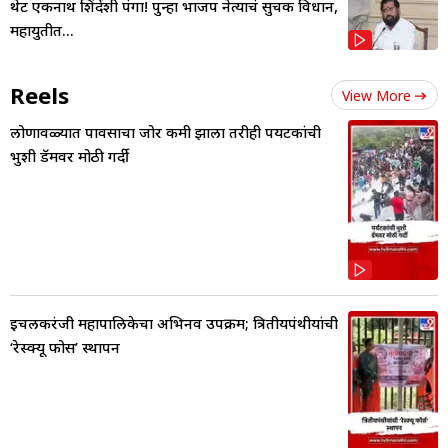
थेट एकनाथ शिंदेंशी पंगा! पुन्हा भाजप नेत्याचं सुचक विधान,
महायुतीत...
Reels
View More
लोणावळ्यात पावसाचा जोर कमी झाला तरीही पर्यटकांची
भुशी डॅमवर मोठी गर्दी
इचलकरंजी महापालिकेचा अभिनव उपक्रम; त्रितीयपंथीयांची
‘रेस्क्यू फोर्स’ स्थापन