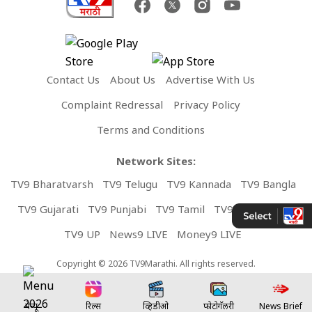
Contact Us
About Us
Advertise With Us
Complaint Redressal
Privacy Policy
Terms and Conditions
Network Sites:
TV9 Bharatvarsh
TV9 Telugu
TV9 Kannada
TV9 Bangla
TV9 Gujarati
TV9 Punjabi
TV9 Tamil
TV9 Malayalam
TV9 UP
News9 LIVE
Money9 LIVE
Copyright © 2026 TV9Marathi. All rights reserved.
मेन्यू
रिल्स
व्हिडीओ
फोटोगॅलरी
News Brief