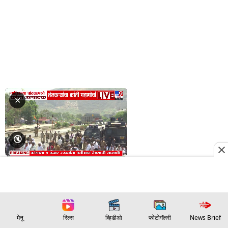
मेनू
रिल्स
व्हिडीओ
फोटोगॅलरी
News Brief