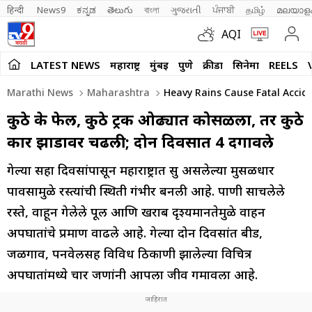
हिन्दी 
News9
ಕನ್ನಡ
తెలుగు
বাংলা
ગુજરાતી
ਪੰਜਾਬੀ
தமிழ்
മലയാള
AQI
LATEST NEWS
महाराष्ट्र
मुंबई
पुणे
क्रीडा
सिनेमा
REELS
Marathi News
Maharashtra
Heavy Rains Cause Fatal Accide
कुठे ब्रेक फेल, कुठे ट्रक ओढ्यात कोसळला, तर कुठे
कार झाडावर चढली; दोन दिवसात 4 दगावले
गेल्या सहा दिवसांपासून महाराष्ट्रात सुरू असलेल्या मुसळधार
पावसामुळे रस्त्यांची स्थिती गंभीर बनली आहे. पाणी साचलेले
रस्ते, वाहून गेलेले पूल आणि खराब दृश्यमानतेमुळे वाहन
अपघातांचे प्रमाण वाढले आहे. गेल्या दोन दिवसांत बीड,
जळगाव, पनवेलसह विविध ठिकाणी झालेल्या विचित्र
अपघातांमध्ये चार जणांनी आपला जीव गमावला आहे.