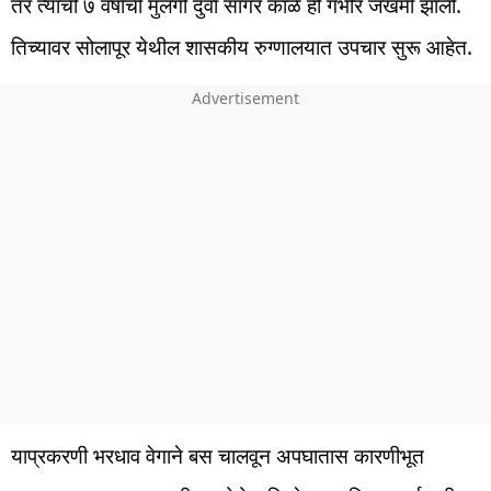
तर त्यांची ७ वर्षांची मुलगी दुर्वा सागर काळे ही गंभीर जखमी झाली.
तिच्यावर सोलापूर येथील शासकीय रुग्णालयात उपचार सुरू आहेत.
याप्रकरणी भरधाव वेगाने बस चालवून अपघातास कारणीभूत