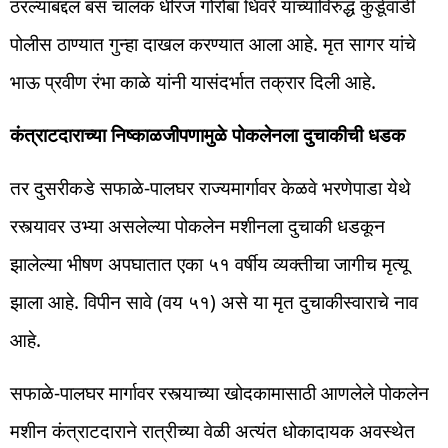
ठरल्याबद्दल बस चालक धीरज गोरोबा धिवरे याच्याविरुद्ध कुर्डूवाडी
पोलीस ठाण्यात गुन्हा दाखल करण्यात आला आहे. मृत सागर यांचे
भाऊ प्रवीण रंभा काळे यांनी यासंदर्भात तक्रार दिली आहे.
कंत्राटदाराच्या निष्काळजीपणामुळे पोकलेनला दुचाकीची धडक
तर दुसरीकडे सफाळे-पालघर राज्यमार्गावर केळवे भरणेपाडा येथे
रस्त्यावर उभ्या असलेल्या पोकलेन मशीनला दुचाकी धडकून
झालेल्या भीषण अपघातात एका ५१ वर्षीय व्यक्तीचा जागीच मृत्यू
झाला आहे. विपीन सावे (वय ५१) असे या मृत दुचाकीस्वाराचे नाव
आहे.
सफाळे-पालघर मार्गावर रस्त्याच्या खोदकामासाठी आणलेले पोकलेन
मशीन कंत्राटदाराने रात्रीच्या वेळी अत्यंत धोकादायक अवस्थेत