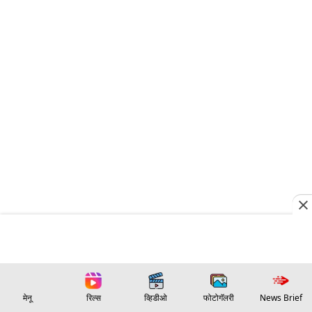
मेनू
रिल्स
व्हिडीओ
फोटोगॅलरी
News Brief