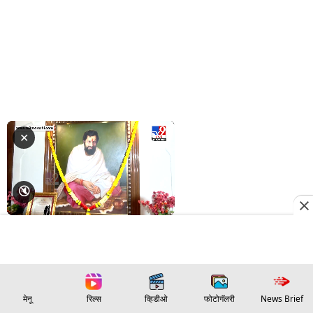
मेनू
रिल्स
व्हिडीओ
फोटोगॅलरी
News Brief