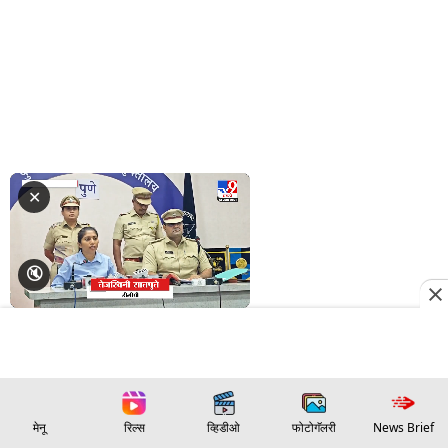
मेनू
रिल्स
व्हिडीओ
फोटोगॅलरी
News Brief