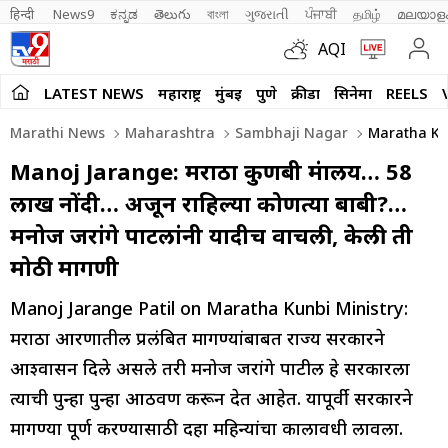
हिन्दी 
News9
ಕನ್ನಡ
తెలుగు
বাংলা
ગુજરાતી
ਪੰਜਾਬੀ
தமிழ்
മലയാള
AQI
LATEST NEWS
महाराष्ट्र
मुंबई
पुणे
क्रीडा
सिनेमा
REELS
Marathi News
Maharashtra
Sambhaji Nagar
Maratha Kun
Manoj Jarange: मराठा कुणबी मंत्रालय… 58
लाख नोंदी… अजून राहिल्या कोणत्या बाबी?…
मनोज जरांगे पाटलांनी यादीच वाचली, केली ती
मोठी मागणी
Manoj Jarange Patil on Maratha Kunbi Ministry:
मराठा आरक्षणातील प्रलंबित मागण्यांबाबत राज्य सरकारने
आश्वासन दिले असले तरी मनोज जरांगे पाटील हे सरकारला
त्याची पुन्हा पुन्हा आठवण करून देत आहेत. यापूर्वी सरकारने
मागण्या पूर्ण करण्यासाठी दहा महिन्यांचा कालावधी लावला.