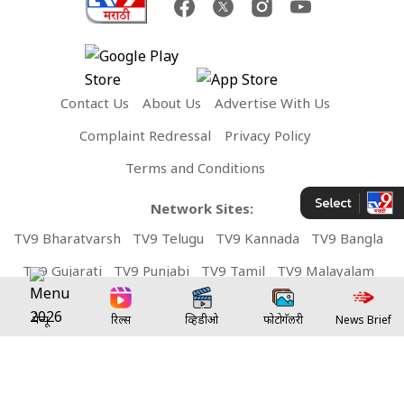
Contact Us
About Us
Advertise With Us
Complaint Redressal
Privacy Policy
Terms and Conditions
Network Sites:
TV9 Bharatvarsh
TV9 Telugu
TV9 Kannada
TV9 Bangla
TV9 Gujarati
TV9 Punjabi
TV9 Tamil
TV9 Malayalam
TV9 UP
News9 LIVE
Money9 LIVE
मेन्यू
रिल्स
व्हिडीओ
फोटोगॅलरी
News Brief
Copyright © 2026 TV9Marathi. All rights reserved.