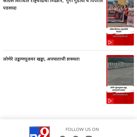
काँग्रेस विरोधात राष्ट्रवादीची निदर्शने, 'गुंगी गुडीया'चे पिंपरीत
पडसाद!
लोणेरे उड्डाणपूलवर खड्डा, अपघाताची शक्यता
FOLLOW US ON