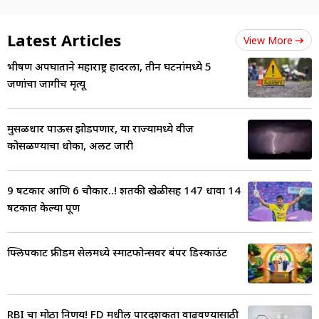
Latest Articles
View More
भीषण अपघाताने महाराष्ट्र हादरला, तीन घटनांमध्ये 5
जणांचा जागीच मृत्यू
मुसळधार पाऊस झोडपणार, या राज्यामध्ये वीज
कोसळण्याचा धोका, अलर्ट जारी
9 षटकार आणि 6 चौकार..! शतकी खेळीसह 147 धावा 14
षटकात केल्या पूर्ण
फ्लिपकार्ट फ्रीडम सेलमध्ये स्मार्टफोन्सवर बंपर डिस्काउंट
RBI चा मोठा निर्णय! FD मधील पारदर्शकता वाढवण्यासाठी