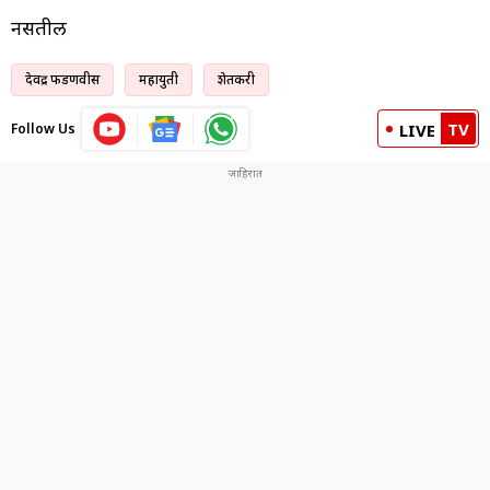
नसतील
देवेंद्र फडणवीस
महायुती
शेतकरी
TV
Follow Us
LIVE