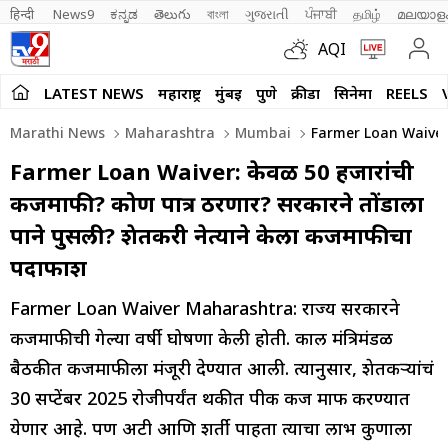
हिन्दी 
News9
ಕನ್ನಡ
తెలుగు
বাংলা
ગુજરાતી
ਪੰਜਾਬੀ
தமிழ்
മലയാള
AQI
LATEST NEWS
महाराष्ट्र
मुंबई
पुणे
क्रीडा
सिनेमा
REELS
Marathi News
Maharashtra
Mumbai
Farmer Loan Waiver 
Farmer Loan Waiver: केवळ 50 हजारांची
कर्जमाफी? कोण पात्र ठरणार? सरकारने तोंडाला
पाने पुसली? शेतकरी नेत्याने केला कर्जमाफीचा
पर्दाफाश
Farmer Loan Waiver Maharashtra: राज्य सरकारने
कर्जमाफीची गेल्या वर्षी घोषणा केली होती. काल मंत्रिमंडळ
बैठकीत कर्जमाफीला मंजूरी देण्यात आली. त्यानुसार, शेतकऱ्यांचं
30 सप्टेंबर 2025 रोजीपर्यंत थकीत पीक कर्ज माफ करण्यात
येणार आहे. पण अटी आणि शर्ती पाहता त्याचा लाभ कुणाला