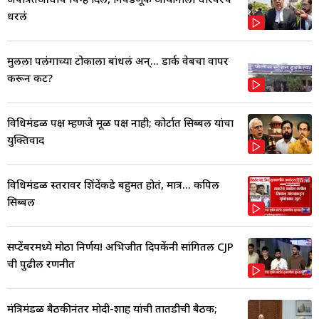
धरलं
मुलीला पलंगाच्या टोकाला बांधलं अन्... डार्क वेबचा वापर
करून कट?
विधिमंडळ पक्ष म्हणजे मूळ पक्ष नाही; कोर्टात सिब्बल यांचा
युक्तिवाद
विधिमंडळ स्तरावर शिंदेंकडे बहुमत होतं, मात्र... कपिल
सिब्बल
सप्टेंबरमध्ये मोठा निर्णय! अभिजीत दिपकेंनी सांगितली CJP
ची पुढील रणनीत
मंत्रिमंडळ बैठकीनंतर मोदी-शाह यांची तातडीची बैठक;