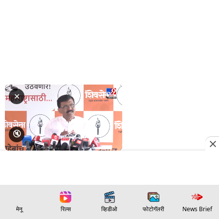
मेनू
रिल्स
व्हिडीओ
फोटोगॅलरी
News Brief