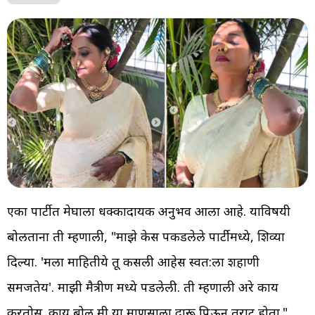
एका पार्टीत मेघाला धक्कादायक अनुभव आला आहे. याविषयी
बोलताना ती म्हणाली, "माझे केस पकडलेले पार्टीमध्ये, शिव्या
दिल्या. 'मला माहितीये तू कसली आहेस स्वत:ला शहाणी
समजतेय'. माझी मैत्रीण मध्ये पडलेली. ती म्हणाली अरे काय
करतोस. काय बोलू मी या माणसाला दारू पिऊन तराट होता."