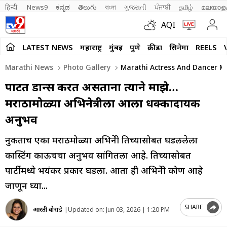
हिन्दी 
News9
ಕನ್ನಡ
తెలుగు
বাংলা
ગુજરાતી
ਪੰਜਾਬੀ
தமிழ்
മലയാള
AQI
LATEST NEWS
महाराष्ट्र
मुंबई
पुणे
क्रीडा
सिनेमा
REELS
Marathi News
Photo Gallery
Marathi Actress And Dancer M
पार्टीत डान्स करत असताना त्याने माझे…
मराठामोळ्या अभिनेत्रीला आला धक्कादायक
अनुभव
नुकताच एका मराठमोळ्या अभिनेत्री तिच्यासोबत घडललेला
कास्टिंग काऊचचा अनुभव सांगितला आहे. तिच्यासोबत
पार्टीमध्ये भयंकर प्रकार घडला. आता ही अभिनेत्री कोण आहे
जाणून घ्या...
SHARE
आरती बोराडे
|
Updated on:
Jun 03, 2026 | 1:20 PM