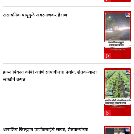
रासायनिक वायूमुळे अंबरनाथकर हैराण
हळद पिकात कोबी आणि सोयाबीनचा प्रयोग, शेतकर्‍याला
लाखोचे उत्पन्न
धाराशिव जिल्ह्यात पाणीटंचाईचे सावट; शेतकऱ्यांच्या