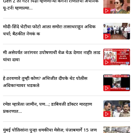
Gen Z ला गटर पिढी म्हणणाऱ्या कंगना राणौतचा अचानक
यू-टर्न! म्हणाल्या...
मोदी-शिंदे भेटीचा फोटो आला समोर! तासाभराहून अधिक
चर्चा; बैठकीत नेमकं क
मी असेपर्यंत जरांगेंवर उपोषणाची वेळ येऊ देणार नाही! लाड
यांचा दावा
हे ठरवणारे तुम्ही कोण? अभिजीत दीपके थेट पोलीस
अधिकाऱ्यावर भडकले
रमेश म्हात्रेला जामीन, पण...; डोंबिवली डॉक्टर मारहाण
प्रकरणात...
मुंबई पोलिसांना पुन्हा धमकीचा मेसेज; पंजाबमार्गे 15 जण