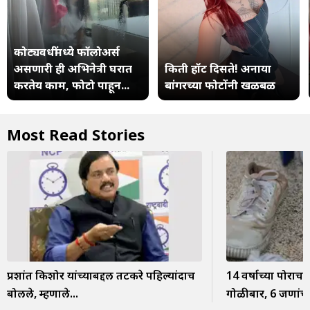
कोट्यवधींमध्ये फॉलोअर्स
असणारी ही अभिनेत्री घरात
किती हॉट दिसते! अनाया
करतेय काम, फोटो पाहून...
बांगरच्या फोटोंनी खळबळ
Most Read Stories
प्रशांत किशोर यांच्याबद्दल तटकरे पहिल्यांदाच
14 वर्षाच्या पोराचा
बोलले, म्हणाले...
गोळीबार, 6 जणांचा म