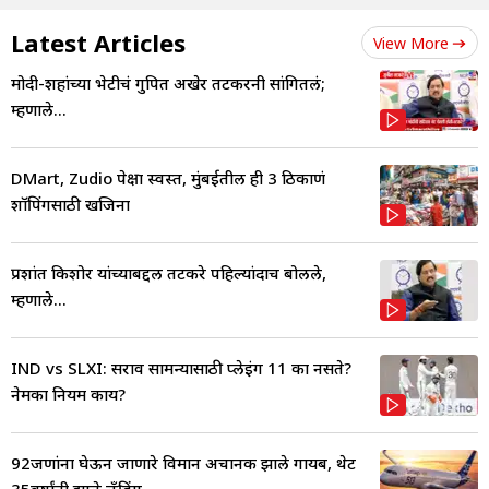
Latest Articles
View More
मोदी-शहांच्या भेटीचं गुपित अखेर तटकरेंनी सांगितलं;
म्हणाले...
DMart, Zudio पेक्षा स्वस्त, मुंबईतील ही 3 ठिकाणं
शॉपिंगसाठी खजिना
प्रशांत किशोर यांच्याबद्दल तटकरे पहिल्यांदाच बोलले,
म्हणाले...
IND vs SLXI: सराव सामन्यासाठी प्लेइंग 11 का नसते?
नेमका नियम काय?
92जणांना घेऊन जाणारे विमान अचानक झाले गायब, थेट
35वर्षांनी झाले लँडिंग