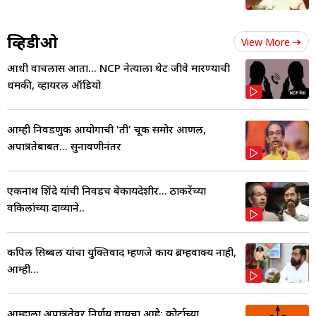
व्हिडीओ
View More
आधी वाचलास आता... NCP नेत्याला थेट जीवे मारण्याची
धमकी, व्हायरल ऑडियो
आम्ही निवडणुक आयोगाची 'ती' चूक समोर आणली,
अपात्रतेबाबत... सुनावणीनंतर
एकनाथ शिंदे यांची निवडच बेकायदेशीर... ठाकरेंच्या
वकिलांच्या दाव्याने..
कपिल सिब्बल यांचा युक्तिवाद म्हणजे काय ब्रम्हवाक्य नाही,
आम्ही...
आम्हाला अपात्रतेवर निर्णय द्यायचा आहे; कोर्टाच्या