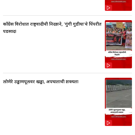
काँग्रेस विरोधात राष्ट्रवादीची निदर्शने, 'गुंगी गुडीया'चे पिंपरीत
पडसाद!
लोणेरे उड्डाणपूलवर खड्डा, अपघाताची शक्यता