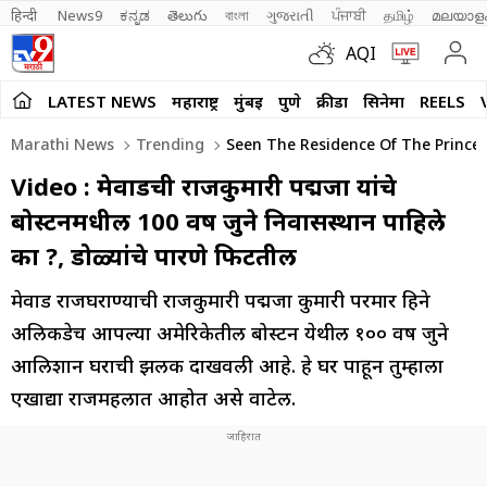
हिन्दी 
News9
ಕನ್ನಡ
తెలుగు
বাংলা
ગુજરાતી
ਪੰਜਾਬੀ
தமிழ்
മലയാള
AQI
LATEST NEWS
महाराष्ट्र
मुंबई
पुणे
क्रीडा
सिनेमा
REELS
Marathi News
Trending
Seen The Residence Of The Princess
Video : मेवाडची राजकुमारी पद्मजा यांचे
बोस्टनमधील 100 वर्षे जुने निवासस्थान पाहिले
का ?, डोळ्यांचे पारणे फिटतील
मेवाड राजघराण्याची राजकुमारी पद्मजा कुमारी परमार हिने
अलिकडेच आपल्या अमेरिकेतील बोस्टन येथील १०० वर्षे जुने
आलिशान घराची झलक दाखवली आहे. हे घर पाहून तुम्हाला
एखाद्या राजमहलात आहोत असे वाटेल.