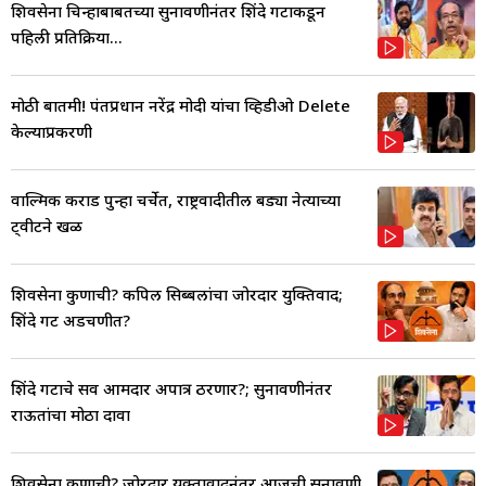
शिवसेना चिन्हाबाबतच्या सुनावणीनंतर शिंदे गटाकडून
पहिली प्रतिक्रिया...
मोठी बातमी! पंतप्रधान नरेंद्र मोदी यांचा व्हिडीओ Delete
केल्याप्रकरणी
वाल्मिक कराड पुन्हा चर्चेत, राष्ट्रवादीतील बड्या नेत्याच्या
ट्वीटने खळ
शिवसेना कुणाची? कपिल सिब्बलांचा जोरदार युक्तिवाद;
शिंदे गट अडचणीत?
शिंदे गटाचे सर्व आमदार अपात्र ठरणार?; सुनावणीनंतर
राऊतांचा मोठा दावा
शिवसेना कुणाची? जोरदार युक्तावादनंतर आजची सुनावणी