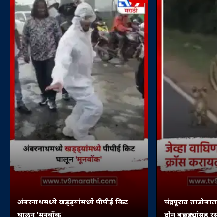
अंबरनाथमध्ये खड्ड्यांमध्ये पीपीई किट
चंद्रपूरात ताडोबा
घालून 'मूनवॉक'
दोन बछड्यांसह र