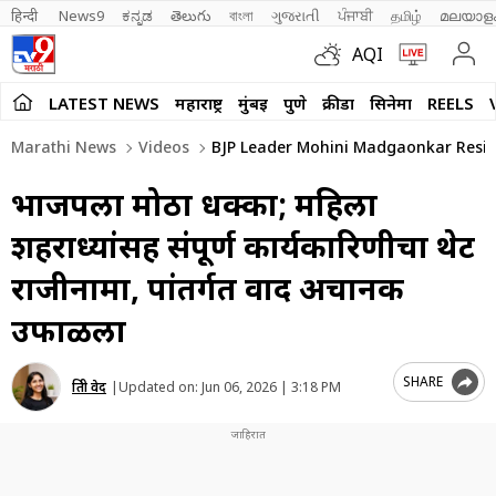
हिन्दी 
News9
ಕನ್ನಡ
తెలుగు
বাংলা
ગુજરાતી
ਪੰਜਾਬੀ
தமிழ்
മലയാള
AQI
LATEST NEWS
महाराष्ट्र
मुंबई
पुणे
क्रीडा
सिनेमा
REELS
Marathi News
Videos
BJP Leader Mohini Madgaonkar Resign
भाजपला मोठा धक्का; महिला
शहराध्यक्षांसह संपूर्ण कार्यकारिणीचा थेट
राजीनामा, पक्षांतर्गत वाद अचानक
उफाळला
SHARE
प्रिती वेद
|
Updated on:
Jun 06, 2026 | 3:18 PM