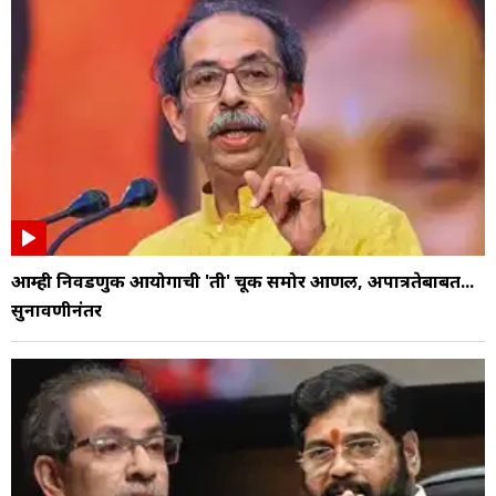
आम्ही निवडणुक आयोगाची 'ती' चूक समोर आणली, अपात्रतेबाबत...
सुनावणीनंतर